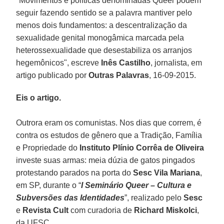
"Movimentos e políticas denominadas
Queer podem
seguir fazendo sentido se a palavra mantiver pelo
menos dois fundamentos: a descentralização da
sexualidade genital monogâmica marcada pela
heterossexualidade que desestabiliza os arranjos
hegemônicos", escreve
Inês Castilho
, jornalista, em
artigo publicado por
Outras Palavras
, 16-09-2015.
Eis o artigo.
Outrora eram os comunistas. Nos dias que correm, é
contra os estudos de gênero que a Tradição, Família
e Propriedade do
Instituto Plínio Corrêa de Oliveira
investe suas armas: meia dúzia de gatos pingados
protestando parados na porta do
Sesc Vila Mariana
,
em SP, durante o “
I Seminário Queer – Cultura e
Subversões das Identidades
”, realizado pelo
Sesc
e
Revista Cult
com curadoria de
Richard Miskolci
,
da UFSC.