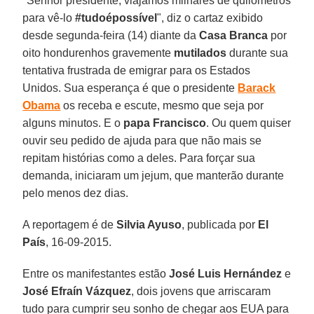
"Senhor presidente, viajamos milhares de quilômetros
para vê-lo
#tudoépossível
", diz o cartaz exibido
desde segunda-feira (14) diante da
Casa Branca
por
oito hondurenhos gravemente
mutilados
durante sua
tentativa frustrada de emigrar para os Estados
Unidos. Sua esperança é que o presidente
Barack
Obama
os receba e escute, mesmo que seja por
alguns minutos. E o
papa Francisco
. Ou quem quiser
ouvir seu pedido de ajuda para que não mais se
repitam histórias como a deles. Para forçar sua
demanda, iniciaram um jejum, que manterão durante
pelo menos dez dias.
A reportagem é de
Silvia Ayuso
, publicada por
El
País
, 16-09-2015.
Entre os manifestantes estão
José Luis Hernández
e
José Efraín Vázquez
, dois jovens que arriscaram
tudo para cumprir seu sonho de chegar aos EUA para