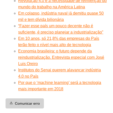
Revolução 4.0 e a necessidade de reinvenção do
mundo do trabalho na América Latina
Em colapso, indústria naval já demitiu quase 50
mil e tem dívida bilionária
“Fazer esse país um pouco decente não é
suficiente, é preciso planejar a industrialização”
Em 10 anos, só 21,8% das empresas do País
terão feito o nível mais alto de tecnologia
Economia brasileira: o futuro depende da
reindustrialização. Entrevista especial com José
Luis Oreiro
Institutos do Senai querem alavancar indústria
4.0 no País
Por que o ‘machine learning’ será a tecnologia
mais importante em 2018
⚠️
Comunicar erro