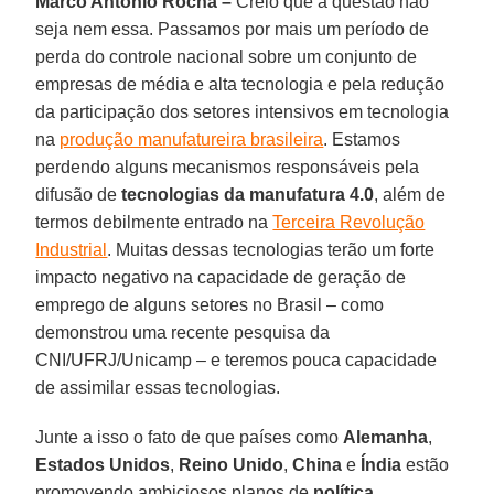
Marco Antonio Rocha –
Creio que a questão não
seja nem essa. Passamos por mais um período de
perda do controle nacional sobre um conjunto de
empresas de média e alta tecnologia e pela redução
da participação dos setores intensivos em tecnologia
na
produção manufatureira brasileira
. Estamos
perdendo alguns mecanismos responsáveis pela
difusão de
tecnologias da manufatura 4.0
, além de
termos debilmente entrado na
Terceira Revolução
Industrial
. Muitas dessas tecnologias terão um forte
impacto negativo na capacidade de geração de
emprego de alguns setores no Brasil – como
demonstrou uma recente pesquisa da
CNI/UFRJ/Unicamp – e teremos pouca capacidade
de assimilar essas tecnologias.
Junte a isso o fato de que países como
Alemanha
,
Estados Unidos
,
Reino Unido
,
China
e
Índia
estão
promovendo ambiciosos planos de
política