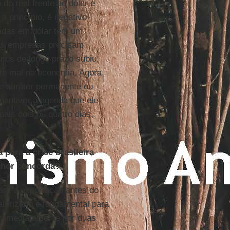
do real frente ao dólar e
a princípio, é negativo
adas em dólar têm um
 as empresas precisam
uros de longo prazo subiu,
te mal na economia. Agora,
e caráter permanente ou
mantiver a agenda que ele
ais dois ou quatro dias,
para a crise brasileira
enhor concorda?
ra a exportação antes do
alorizado é fundamental para
er imediatamente por duas