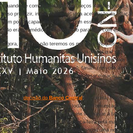
Quando se combina choque dos preços administrados e d
isso produzir, inevitavelmente, uma aceleração da inflaçã
tem pouca capacidade de lidar com essas questões. Por i
não era o remédio mais adequado para lidar com esse tip
Agora, em 2016 não teremos os mesmos choques, pelo 
intensidade que se teve em 2015. É provável que se tenh
em 2016 e reajuste de preços administrados, mas eles s
passado. Esses fatores, por si só, fariam com que a infl
que em 2015, ou seja, teremos uma desaceleração da infla
preciso apertar a política monetária.
Então, a
decisão do
Banco Central
foi correta, mas comu
porque até a semana passada todas as comunicações que 
o público davam a entender que ele iria elevar a taxa de 
quarta-feira (20-01-2016). E na terça-feira pela manhã (19
Banco Central,
Alexandre Tombini
lançou uma nota para 