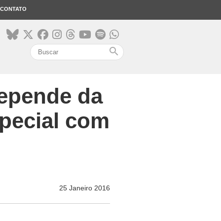
CONTATO
search
depende da
special com
25 Janeiro 2016