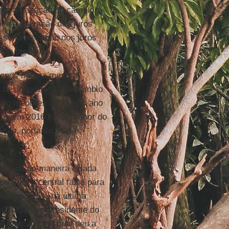
esvalorização do câmbio,
o, e a elevação dos juros
sso, a elevação dos juros
o de problema.
menos não na mesma
a desvalorização do câmbio
erão menores do que no ano
ação em 2016 fosse menor do
ção, portanto, não é
nicada de maneira errada
o Banco central fazia para
juros em 0,5% na última
-01-2016), o presidente do
o mercado, na qual deu a