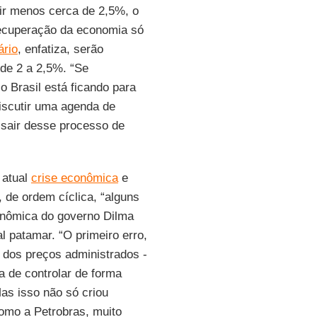
air menos cerca de 2,5%, o
recuperação da economia só
ário
, enfatiza, serão
de 2 a 2,5%. “Se
 Brasil está ficando para
discutir uma agenda de
 sair desse processo de
 atual
crise econômica
e
, de ordem cíclica, “alguns
onômica do governo Dilma
l patamar. “O primeiro erro,
o dos preços administrados -
ma de controlar de forma
Mas isso não só criou
omo a Petrobras, muito