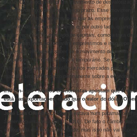
prazo. O que ocorreu foi um movimento de desvalorização 
aumento da taxa de juros a longo prazo. Esse movimento, 
sobre a economia no sentido de que as empresas endivid
aumento do seu endividamento e, por outro lado, quando
captar recursos no mercado de capitais, como a taxa de j
elas pagam mais ao tomarem empréstimos e isso repercu
a questão relevante é saber se o movimento de ontem é d
temporário. Na minha leitura, é temporário. Se o governo 
está se propondo, a turbulência nos mercados pode ficar m
mas não terá um impacto permanente sobre a economia.
IHU On-Line - Muitos economistas apostam que a saída 
está nas exportações, dado que o valor do dólar. O s
José Luis Oreiro –
O dólar já estava num patamar bom pa
aumento quinta-feira (21-01-2016). De fato o câmbio desv
a retomada do nível da atividade, mas isso não vai ocorr