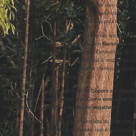
entender que isso não aconteceria. Ao fazer isso dessa m
na verdade o Banco Central sofreu uma ingerência polític
Tombini
havia sido pressionado pela Dilma para não aume
Surgiram boatos de que a
Dilma
teria tido um encontro 
desmentido pelo Palácio do Planalto e pelo
Banco Centra
a percepção de que a decisão do Banco Central não foi tom
mas motivações políticas, razão pela qual a reação dos 
uma desvalorização razoável da taxa de câmbio, aumento 
que pode até ser contraproducente.
IHU On-Line - Depois da decisão do Copom em relação 
R$ 4,15, o maior valor da história. Como esse valor do
momento econômico? É positivo ou negativo?
José Luis Oreiro –
Não só houve uma alta do dólar onte
das taxas de juros no mercado privado, que é a chamada t