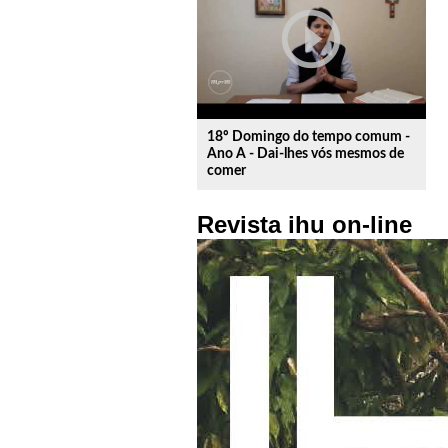
play_circle_outline
18º Domingo do tempo comum -
Ano A - Dai-lhes vós mesmos de
comer
Revista ihu on-line