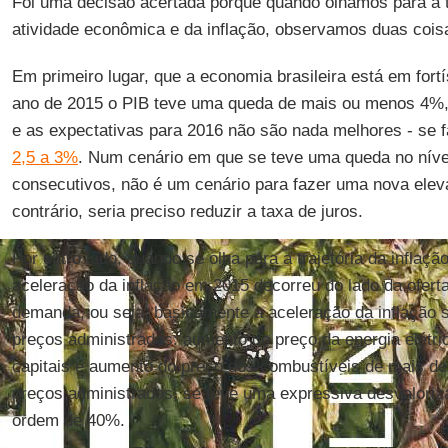
Foi uma decisão acertada porque quando olhamos para a tr
atividade econômica e da inflação, observamos duas cois
Em primeiro lugar, que a economia brasileira está em for
ano de 2015 o PIB teve uma queda de mais ou menos 4%, o
e as expectativas para 2016 não são nada melhores - se 
2,5 a 3%
. Num cenário em que se teve uma queda no nível
consecutivos, não é um cenário para fazer uma nova eleva
contrário, seria preciso reduzir a taxa de juros.
Por outro lado, quando se olha para a trajetória da inflaçã
aceleração da inflação em 2015 decorreu do lado da ofert
demanda, ou seja, basicamente a aceleração da inflação
preços administrados: aumento do preço da energia elét
capitais e aumento do preço dos combustíveis de mais d
preços administrados, se teve uma expressiva desvaloriz
ordem de 40%.