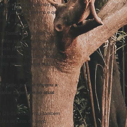
aneira, ficou parecendo que
a por parte do governo e que
ntar a taxa.
com
Tombini
, mas isso foi
l
. Mas o fato é que se criou
ada por critérios técnicos,
mercados foi péssima: houve
dos juros de longo prazo, o
à Selic, o dólar chegou a
 dólar repercute no atual
m (21-01-2016), mas também
axa de juros de longo