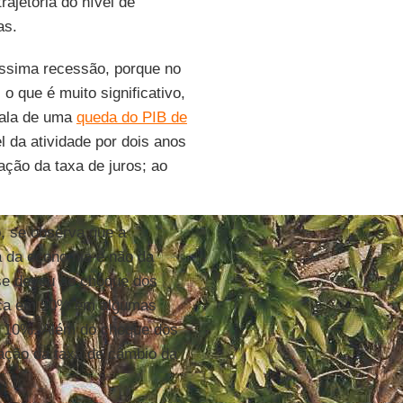
ajetória do nível de
as.
tíssima recessão, porque no
 que é muito significativo,
fala de uma
queda do PIB de
 da atividade por dois anos
ção da taxa de juros; ao
o, se observa que a
a da economia e não da
 se deveu ao choque dos
rica em 50% em algumas
e 10%. Além do choque dos
ação da taxa de câmbio da