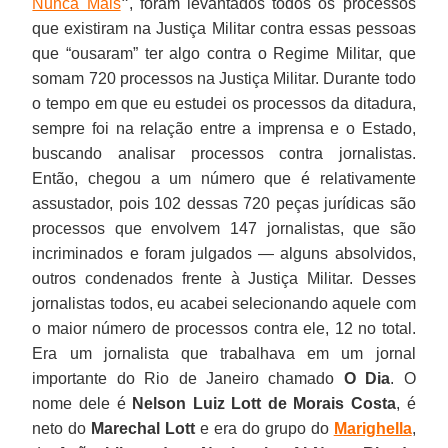
Nunca Mais
”
, foram levantados todos os processos
que existiram na Justiça Militar contra essas pessoas
que “ousaram” ter algo contra o Regime Militar, que
somam 720 processos na Justiça Militar. Durante todo
o tempo em que eu estudei os processos da ditadura,
sempre foi na relação entre a imprensa e o Estado,
buscando analisar processos contra jornalistas.
Então, chegou a um número que é relativamente
assustador, pois 102 dessas 720 peças jurídicas são
processos que envolvem 147 jornalistas, que são
incriminados e foram julgados — alguns absolvidos,
outros condenados frente à Justiça Militar. Desses
jornalistas todos, eu acabei selecionando aquele com
o maior número de processos contra ele, 12 no total.
Era um jornalista que trabalhava em um jornal
importante do Rio de Janeiro chamado
O Dia
. O
nome dele é
Nelson Luiz Lott de Morais Costa
, é
neto do
Marechal Lott
e era do grupo do
Marighella
,