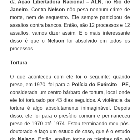
da
Ação Libertadora Nacional – ALN
, no
Rio de
Janeiro
. Contra
Nelson
não pesa nenhum crime de
morte, nem de sequestro. Ele sempre participou de
assaltos contra bancos. Então, são 12 processos e 12
assaltos, vamos dizer assim. E o mais interessante
disso é que o
Nelson
foi absolvido em todos os
processos.
Tortura
O que aconteceu com ele foi o seguinte: quando
preso, em 1970, foi para a
Polícia do Exército - PE
,
considerada um centro bárbaro de tortura, local onde
ele foi torturado por 43 dias seguidos. A violência da
tortura é algo absolutamente inimaginável. Depois
disso, ele foi para o presídio comum e permaneceu
preso de 1970 até 1974. Estou terminando meu pós-
doutorado e faço um estudo de caso, que é o estudo
do
Nelson
. Então, analiso todos os trâmites não só