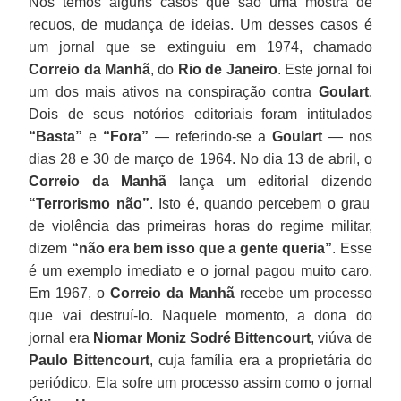
Nós temos alguns casos que são uma mostra de
recuos, de mudança de ideias. Um desses casos é
um jornal que se extinguiu em 1974, chamado
Correio da Manhã
, do
Rio de Janeiro
. Este jornal foi
um dos mais ativos na conspiração contra
Goulart
.
Dois de seus notórios editoriais foram intitulados
“Basta”
e
“Fora”
— referindo-se a
Goulart
— nos
dias 28 e 30 de março de 1964. No dia 13 de abril, o
Correio da Manhã
lança um editorial dizendo
“Terrorismo não”
. Isto é, quando percebem o grau
de violência das primeiras horas do regime militar,
dizem
“não era bem isso que a gente queria”
. Esse
é um exemplo imediato e o jornal pagou muito caro.
Em 1967, o
Correio da Manhã
recebe um processo
que vai destruí-lo. Naquele momento, a dona do
jornal era
Niomar Moniz Sodré Bittencourt
, viúva de
Paulo Bittencourt
, cuja família era a proprietária do
periódico. Ela sofre um processo assim como o jornal