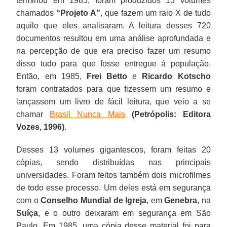
terminou em 1985, foram produzidos 13 volumes
chamados
“Projeto A”
, que fazem um raio X de tudo
aquilo que eles analisaram. A leitura desses 720
documentos resultou em uma análise aprofundada e
na percepção de que era preciso fazer um resumo
disso tudo para que fosse entregue à população.
Então, em 1985,
Frei Betto
e
Ricardo Kotscho
foram contratados para que fizessem um resumo e
lançassem um livro de fácil leitura, que veio a se
chamar
Brasil Nunca Mais
(Petrópolis: Editora
Vozes, 1996)
.
Desses 13 volumes gigantescos, foram feitas 20
cópias, sendo distribuídas nas principais
universidades. Foram feitos também dois microfilmes
de todo esse processo. Um deles está em segurança
com o
Conselho Mundial de Igreja
, em
Genebra
, na
Suíça
, e o outro deixaram em segurança em São
Paulo. Em 1985, uma cópia desse material foi para