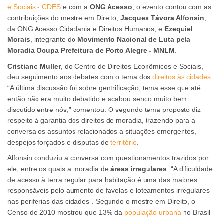
e Sociais - CDES
e com a
ONG Acesso
, o evento contou com as
contribuições do mestre em Direito,
Jacques Távora Alfonsin
,
da ONG Acesso Cidadania e Direitos Humanos, e
Ezequiel
Morais
, integrante do
Movimento Nacional de Luta pela
Moradia Ocupa Prefeitura de Porto Alegre - MNLM
.
Cristiano Muller
, do Centro de Direitos Econômicos e Sociais,
deu seguimento aos debates com o tema dos
direitos às cidades
.
“A última discussão foi sobre gentrificação, tema esse que até
então não era muito debatido e acabou sendo muito bem
discutido entre nós,” comentou. O segundo tema proposto diz
respeito à garantia dos direitos de moradia, trazendo para a
conversa os assuntos relacionados a situações emergentes,
despejos forçados e disputas de
território
.
Alfonsin conduziu a conversa com questionamentos trazidos por
ele, entre os quais a moradia de
áreas irregulares
: “A dificuldade
de acesso à terra regular para habitação é uma das maiores
responsáveis pelo aumento de favelas e loteamentos irregulares
nas periferias das cidades”. Segundo o mestre em Direito, o
Censo de 2010 mostrou que 13% da
população urbana
no Brasil