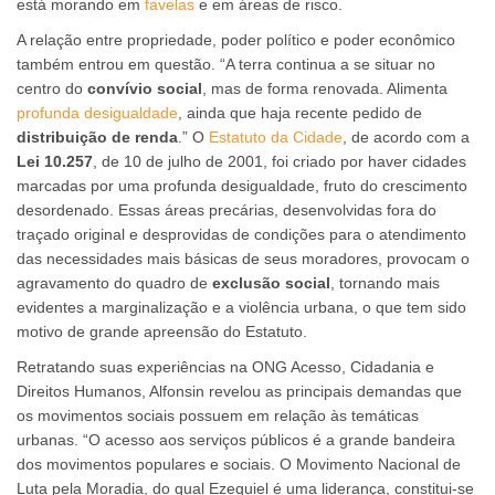
está morando em
favelas
e em áreas de risco.
A relação entre propriedade, poder político e poder econômico
também entrou em questão. “A terra continua a se situar no
centro do
convívio social
, mas de forma renovada. Alimenta
profunda desigualdade
, ainda que haja recente pedido de
distribuição de renda
.” O
Estatuto da Cidade
, de acordo com a
Lei 10.257
, de 10 de julho de 2001, foi criado por haver cidades
marcadas por uma profunda desigualdade, fruto do crescimento
desordenado. Essas áreas precárias, desenvolvidas fora do
traçado original e desprovidas de condições para o atendimento
das necessidades mais básicas de seus moradores, provocam o
agravamento do quadro de
exclusão social
, tornando mais
evidentes a marginalização e a violência urbana, o que tem sido
motivo de grande apreensão do Estatuto.
Retratando suas experiências na ONG Acesso, Cidadania e
Direitos Humanos, Alfonsin revelou as principais demandas que
os movimentos sociais possuem em relação às temáticas
urbanas. “O acesso aos serviços públicos é a grande bandeira
dos movimentos populares e sociais. O Movimento Nacional de
Luta pela Moradia, do qual Ezequiel é uma liderança, constitui-se