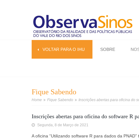
VOLTAR PARA O IHU
SOBRE
NOS
Fique Sabendo
Home
Fique Sabendo
Inscrições abertas para oficina do
Inscrições abertas para oficina do software R
Segunda, 8 de Março de 2021
A oficina “Utilizando software R para dados da PNAD”