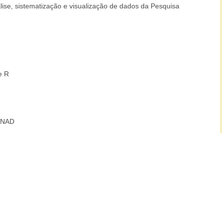
lise, sistematização e visualização de dados da Pesquisa
e R
 PNAD