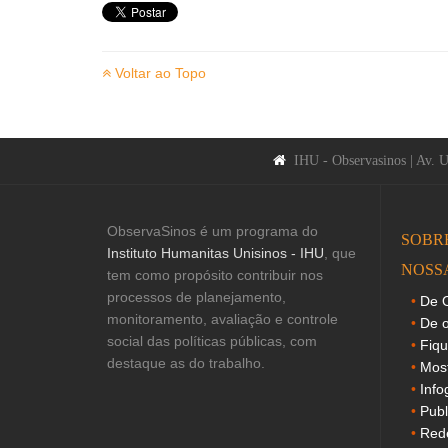
Voltar ao Topo
IHU - Observasinos | Av. 
ObservaSinos é um programa do
SOBR
Instituto Humanitas Unisinos - IHU
, que
NOSS
tem como propósito contribuir nos
processos de planejamento,
De O
monitoramento, avaliação e controle
De o
social das políticas públicas, com
Fiq
destaque as do trabalho.
Mos
Info
Publ
Rede