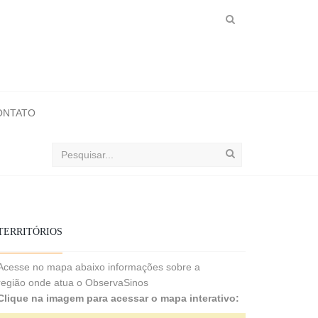
ONTATO
Buscar
no
ObservaSinos
TERRITÓRIOS
Acesse no mapa abaixo informações sobre a
região onde atua o ObservaSinos
Clique na imagem para acessar o mapa interativo: