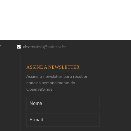
47
observasinos@unisinos.br
ASSINE A NEWSLETTER
Assine a newsletter para receber
notícias semanalmente do
ObservaSinos.