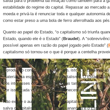
saída para o problema da inflação como também para a g
estabilidade do regime do capital. Repassar ao mercado a
moeda e privá-la é renunciar toda e qualquer autonomia de
como estar preso a uma bola de ferro aferrolhada aos pés
Quanto ao papel do Estado, “o capitalismo só triunfa quan
Estado, quando ele é o Estado” (
Braudel
). A “sobrevivênc
possível apenas em razão do papel jogado pelo Estado” (
capitalismo só tornou-se o que é porque a centelha provei
Por excelência, é preciso entender que o Estado teve e t
reprodução contínua do capitalismo, isto é, o Estado é 
material e a espinha dorsal do capitalismo. O Estado não
dos interesses dos capitalistas, mas também sua reprod
Por isso, cada vez mais, o capital necessita do Estado.
Não existe o auto-salvamento do capitalismo sem Estado,
salva o capitalismo de sua própria anarquia é o Estado. Se