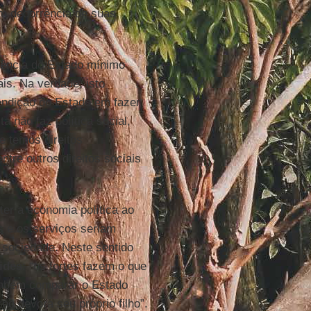
em decorrência de suas
tência do Estado mínimo
ais. Na verdade, isto
rendição do Estado em fazer
a não faz política social,
e temos direitos
ntre outros direitos sociais
.
er a economia política ao
s e os serviços seriam
 sociedade. Neste sentido
ides
: “os fortes fazem o que
ambém comparar o Estado
no devora seu próprio filho”.