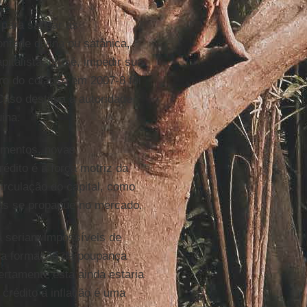
 para sanear as
ontade divina ou satânica,
italista, isto é, impedir sua
ro do colapso em 2007-8 foi
Caso destitua a autoridade
ina.
timentos, novas
édito é a força motriz da
circulação do capital, como
tas se propague no mercado.
a seriam impossíveis de
ela formação da poupança
rtamente esta ainda estaria
 crédito à inflação é uma