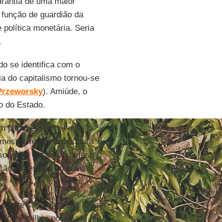
arantia de uma maior
 função de guardião da
 política monetária. Seria
.
do se identifica com o
ia do capitalismo tornou-se
Przeworsky
). Amiúde, o
o do Estado.
em papel essencial na
ao mesmo tempo a ossatura
 somente garante a defesa
ução em escala ampliada.
 existe sim o suicídio. Quem
 fosse trilhar por suas