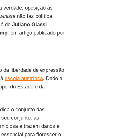
a verdade, oposição às
winista
não faz política
 é de
Juliano Giassi
amp
, em artigo publicado por
io da liberdade de expressão
 à
escola austríaca
. Dado a
apel do Estado e da
dica o conjunto das
 seu conjunto, as
rniciosa e trazem danos e
ssencial para florescer o