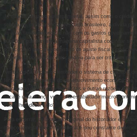
blasfêmia.
Já quanto ao gasto governamental, assim como o crédito,
sobretudo, política social. No caso brasileiro, a dívida pú
as altas taxas de juros, e não com os gastos governamenta
público é que permite a máquina capitalista continuar seu fl
público pelo mecanismo astuto de ajuste fiscal significa 
maioria da população, colocando-a para ser triturada pelo
Nesta lógica, é preciso entender o sistema de crédito e 
fenômeno fundamental do desenvolvimento econômico e s
draconiano da inflação. Por essas e outras razões, a fé e
fiscal é uma crença vulgar na estabilidade macroeconômica
dos “filhos deste solo”.
Para encerrar, se o pecado original do historiador é o ana
do economista liberal/ultraliberal é seu constante divórci
da escola austríaca.