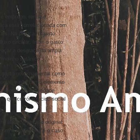
 é emprego, renda e,
blica está correlacionada com
is. Na prática, o gasto
uxo circular. Inibir o gasto
evocar a desgraça da ampla
 “moinho satânico”.
de gasto governamental como
ocial, e não como elemento
mocional na austeridade
, que corrói o tecido social
cronismo, o pecado original
o com a realidade – é o caso