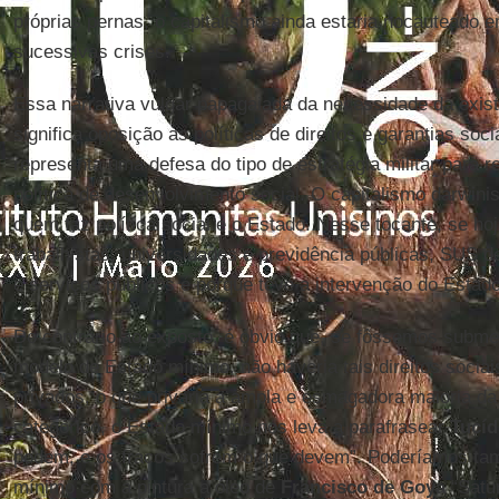
próprias pernas, o capitalismo ainda estaria nocauteado 
sucessivas crises.
Essa narrativa vulgar papagaiada da necessidade da exis
significa oposição às políticas de direitos e garantias soci
representa uma defesa do tipo de estratégia militar para 
política de desenvolvimento social. O capitalismo darwinist
quem faz política social é o Estado. Nesse tocante, se hoj
trabalhistas, universidades e previdência públicas, SUS de
e serviços públicos é porque teve a intervenção do Estado
Do contrário ao exposto, é óbvio que, se fôssemos submet
modelo de Estado mínimo, não haveria tais direitos sociai
privados, o que privaria a ampla e esmagadora maioria da
categórico, o Estado mínimo nos leva a parafrasear
Tucíd
podem, e os fracos sofrem o que devem”. Poderíamos t
mínimo com a pintura a óleo de
Francisco de Goya
“Satur