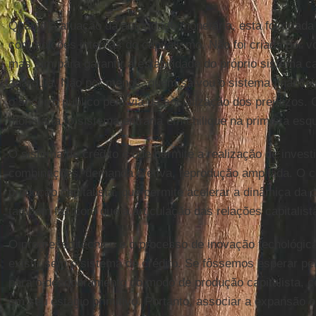
Quanto à atuação da autoridade monetária, esta foi criada
contradições internas do capitalismo. Não foi criada por v
mas sim para garantir a estabilidade do próprio sistema cap
anarquia. Não por menos, quem salvou o sistema financei
o socorro público pela via da socialização dos prejuízos. 
monetária, o sistema entraria em chilique na primeira esqu
O sistema de crédito é que permite a realização de inves
combinações, demanda efetiva, reprodução ampliada. O cr
produção capitalista, que permite acelerar a dinâmica da 
também faz com que a articulação das relações capitalis
O progresso técnico e o processo de inovação tecnológic
existir sem o sistema de crédito. Se fôssemos esperar p
para o desdobramento do modo de produção capitalista, ce
em seu estágio primitivo. Portanto, associar a expansão o