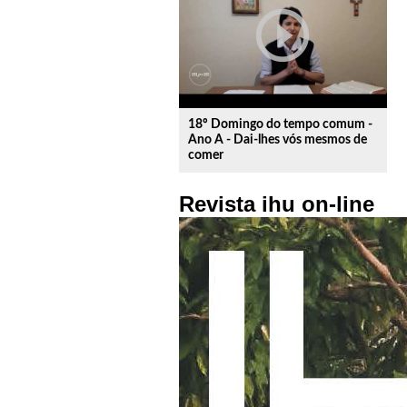
play_circle_outline
18º Domingo do tempo comum -
Ano A - Dai-lhes vós mesmos de
comer
Revista ihu on-line