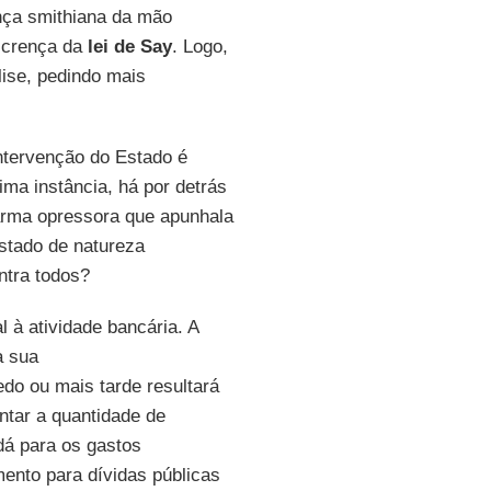
ença smithiana da mão
 crença da
lei de Say
. Logo,
lise, pedindo mais
intervenção do Estado é
ima instância, há por detrás
 arma opressora que apunhala
estado de natureza
ntra todos?
 à atividade bancária. A
a sua
edo ou mais tarde resultará
ntar a quantidade de
dá para os gastos
ento para dívidas públicas