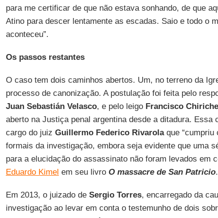
para me certificar de que não estava sonhando, de que aq
Atino para descer lentamente as escadas. Saio e todo o 
aconteceu”.
Os passos restantes
O caso tem dois caminhos abertos. Um, no terreno da Igre
processo de canonização. A postulação foi feita pelo res
Juan Sebastián Velasco
, e pelo leigo
Francisco Chiriche
aberto na Justiça penal argentina desde a ditadura. Essa 
cargo do juiz
Guillermo Federico Rivarola
que “cumpriu c
formais da investigação, embora seja evidente que uma s
para a elucidação do assassinato não foram levados em co
Eduardo Kimel
em seu livro
O massacre de San Patricio
.
Em 2013, o juizado de
Sergio Torres
, encarregado da ca
investigação ao levar em conta o testemunho de dois sob