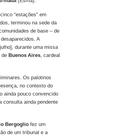
 Armada
(Esma).
cinco “estações” em
dos, terminou na sede da
s comunidades de base – de
l desaparecidos. A
julho], durante uma missa
o de
Buenos Aires
, cardeal
minares. Os palotinos
esença, no contexto do
 o ainda pouco convencido
 consulta ainda pendente
io Bergoglio
fez um
ão de um tribunal e a