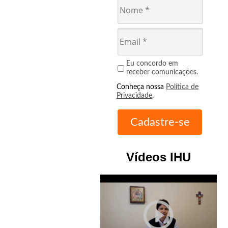
Eu concordo em
receber comunicações.
Conheça nossa
Política de
Privacidade
.
Vídeos IHU
play_circle_outline