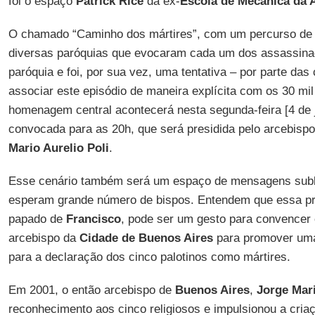
foi o espaço
Patrick Rice
da ex-
Escola de Mecânica da
O chamado “Caminho dos mártires”, com um percurso de 
diversas paróquias que evocaram cada um dos assassina
paróquia e foi, por sua vez, uma tentativa – por parte da
associar este episódio de maneira explícita com os 30 mi
homenagem central acontecerá nesta segunda-feira [4 de 
convocada para as 20h, que será presidida pelo arcebisp
Mario Aurelio Poli
.
Esse cenário também será um espaço de mensagens subli
esperam grande número de bispos. Entendem que essa pr
papado de
Francisco
, pode ser um gesto para convencer
arcebispo da
Cidade de Buenos Aires
para promover uma
para a declaração dos cinco palotinos como mártires.
Em 2001, o então arcebispo de
Buenos Aires
,
Jorge Mar
reconhecimento aos cinco religiosos e impulsionou a criaç