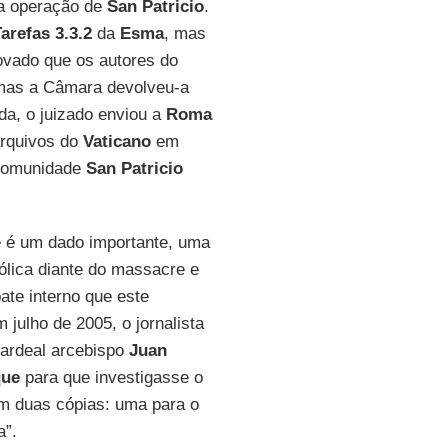
da operação de
San Patricio
.
arefas 3.3.2
da
Esma
, mas
ovado que os autores do
 mas a Câmara devolveu-a
da, o juizado enviou a
Roma
arquivos do
Vaticano
em
 comunidade
San Patricio
e é um dado importante, uma
tólica diante do massacre e
ate interno que este
julho de 2005, o jornalista
ardeal arcebispo
Juan
que
para que investigasse o
em duas cópias: uma para o
a”.