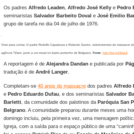
Os padres
Alfredo Leaden
,
Alfredo José Kelly
e
Pedro 
seminaristas
Salvador Barbeito Doval
e
José Emilio Bar
grupo de tarefa no dia 04 de julho de 1976.
Viver para contar. O padre Rodolfo Capalozza e Rolando Savino, sobreviventes do massacre d
agência Télam, junto a um mural no bairro portenho de Belgrano.
Fonte
:
http://bit.ly/29iokJl
A reportagem é de
Alejandra Dandan
e publicada por
Pág
tradução é de
André Langer
.
Completam-se
40 anos do massacre
dos padres
Alfredo 
e
Pedro Eduardo Dufau
, e dos seminaristas
Salvador Ba
Barletti
, da comunidade dos palotinos da
Paróquia San P
Belgrano
. A comunidade preparou durante meses uma h
domingo incluiu, pela primeira vez, uma mensagem política
Igreja, com a saída para o espaço público de uma “caminh