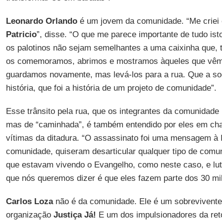
Leonardo Orlando
é um jovem da comunidade. “Me criei
Patricio
”, disse. “O que me parece importante de tudo ist
os palotinos não sejam semelhantes a uma caixinha que, t
os comemoramos, abrimos e mostramos àqueles que vêm
guardamos novamente, mas levá-los para a rua. Que a s
história, que foi a história de um projeto de comunidade”.
Esse trânsito pela rua, que os integrantes da comunidad
mas de “caminhada”, é também entendido por eles em ch
vítimas da ditadura. “O assassinato foi uma mensagem à I
comunidade, quiseram desarticular qualquer tipo de comun
que estavam vivendo o Evangelho, como neste caso, e luta
que nós queremos dizer é que eles fazem parte dos 30 mil
Carlos Loza
não é da comunidade. Ele é um sobrevivent
organização
Justiça Já!
E um dos impulsionadores da ret