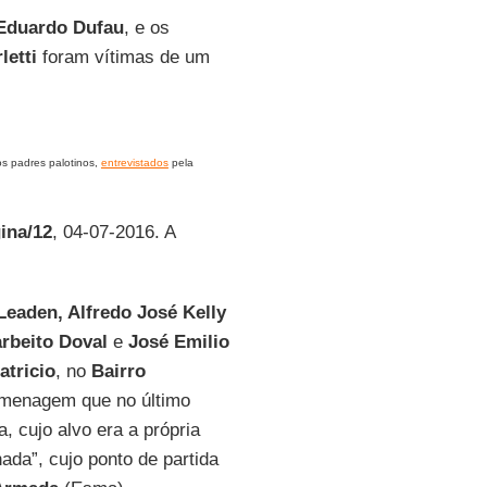
Eduardo Dufau
, e os
letti
foram vítimas de um
os padres palotinos,
entrevistados
pela
ina/12
, 04-07-2016. A
Leaden, Alfredo José Kelly
rbeito Doval
e
José Emilio
atricio
, no
Bairro
omenagem que no último
, cujo alvo era a própria
ada”, cujo ponto de partida