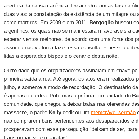
abertura da causa canônica. De acordo com as leis catól
duas vias: a constatação da existência de um milagre ou
como mártires. Em 2009 e em 2011,
Bergoglio
buscou co
argentinos, os quais não se manifestaram favoráveis à c
esperar ventos melhores, de acordo com uma fonte dos p
assumiu não voltou a fazer essa consulta. É nesse cont
lidas a espera dos bispos e o cenário desta noite.
Outro dado que os organizadores assinalam em chave polí
primeira saída à rua. Até agora, os atos eram realizados p
julho, e somente a modo de recordação. O destinatário d
é apenas o cardeal
Poli
, mas a própria comunidade do
Ba
comunidade, que chegou a deixar balas nas oferendas da
massacre, o padre
Kelly
dedicou um
memorável sermão
q
não comprarem bens pertencentes aos desaparecidos e d
prosperavam com essa perseguição “deixam de ser, para
transformar-se em baratas”.