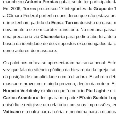
marinheiro
Antonio Pernías
gabar-se de ter participado 
Em 2006,
Torres
processou 17 integrantes do
Grupo de T
a Câmara Federal portenha considerou que não estava pr
crime tenham partido da
Esma
.
Torres
desistiu do caso,
novamente a ele em caráter transitório. Na semana passa
uma precatória via
Chancelaria
para pedir a abertura de 
busca da identidade de dois supostos excomungados da
como autores do massacre.
Os palotinos nunca se apresentaram na causa penal. Est
vez que fala do silêncio público da hierarquia da Igreja ca
da posição de cumplicidade com a ditadura. E sobre o deb
massacre provocou, e ainda provoca, dentro da ordem. Em 
Horacio Verbitsky
explicou que “o núncio
Pio Laghi
e o c
Carlos Aramburu
designaram o padre
Efraín Sueldo Lu
episódio e redigisse um relatório com suas impressões, 
Vaticano
e a outra para a cúria, e nenhuma para a ditadur