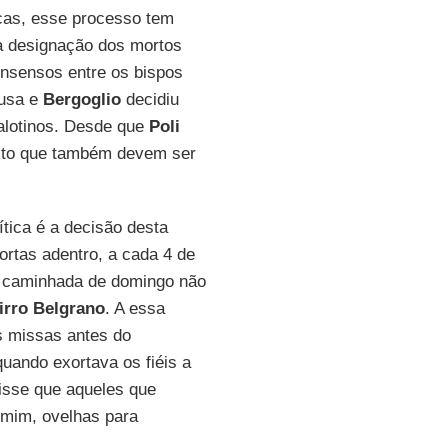
icas, esse processo tem
 a designação dos mortos
nsensos entre os bispos
ausa e
Bergoglio
decidiu
alotinos. Desde que
Poli
exto que também devem ser
tica é a decisão desta
ortas adentro, a cada 4 de
a caminhada de domingo não
irro Belgrano
. A essa
s missas antes do
uando exortava os fiéis a
isse que aqueles que
 mim, ovelhas para