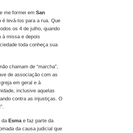
 e me formei em
San
o é levá-los para a rua. Que
odos os 4 de julho, quando
 à missa e depois
ociedade toda conheça sua
e não chamam de “marcha”,
ave de associação com as
greja em geral e à
idade, inclusive aquelas
ndo contra as injustiças. O
”.
e da
Esma
e faz parte da
omada da causa judicial que