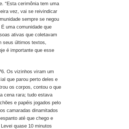
e. “Esta cerimônia tem uma
eira vez, vai se reivindicar
comunidade sempre se negou
a. É uma comunidade que
ssoas ativas que coletavam
m seus últimos textos,
oje é importante que esse
76. Os vizinhos viram um
al que parou perto deles e
trou os corpos, contou o que
a cena rara; tudo estava
lchões e papéis jogados pelo
elos camaradas dinamitados
 espanto até que chego e
. Levei quase 10 minutos