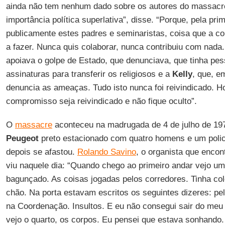
ainda não tem nenhum dado sobre os autores do massacr
importância política superlativa”, disse. “Porque, pela prim
publicamente estes padres e seminaristas, coisa que a 
a fazer. Nunca quis colaborar, nunca contribuiu com nad
apoiava o golpe de Estado, que denunciava, que tinha pe
assinaturas para transferir os religiosos e a
Kelly
, que, e
denuncia as ameaças. Tudo isto nunca foi reivindicado. H
compromisso seja reivindicado e não fique oculto”.
O
massacre
aconteceu na madrugada de 4 de julho de 19
Peugeot
preto estacionado com quatro homens e um polici
depois se afastou.
Rolando Savino
, o organista que encon
viu naquele dia: “Quando chego ao primeiro andar vejo um
bagunçado. As coisas jogadas pelos corredores. Tinha co
chão. Na porta estavam escritos os seguintes dizeres: p
na Coordenação. Insultos. E eu não consegui sair do meu
vejo o quarto, os corpos. Eu pensei que estava sonhando