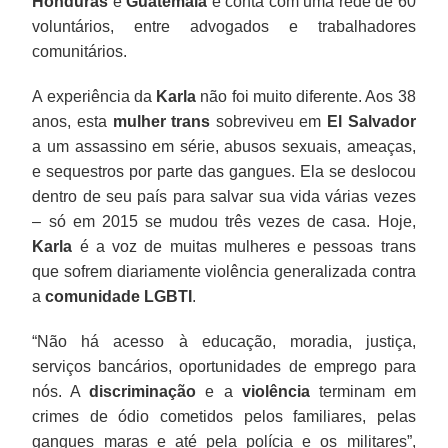
Honduras
e
Guatemala
e conta com uma rede de 60
voluntários, entre advogados e trabalhadores
comunitários.
A experiência da
Karla
não foi muito diferente. Aos 38
anos, esta
mulher trans
sobreviveu em
El Salvador
a um assassino em série, abusos sexuais, ameaças,
e sequestros por parte das gangues. Ela se deslocou
dentro de seu país para salvar sua vida várias vezes
– só em 2015 se mudou três vezes de casa. Hoje,
Karla
é a voz de muitas mulheres e pessoas trans
que sofrem diariamente violência generalizada contra
a
comunidade LGBTI
.
“Não há acesso à educação, moradia, justiça,
serviços bancários, oportunidades de emprego para
nós. A
discriminação
e a
violência
terminam em
crimes de ódio cometidos pelos familiares, pelas
gangues maras e até pela polícia e os militares”,