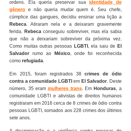
ordens. Ela queria preservar sua
identidade de
gênero
e não queria mudar quem é. Seu chefe,
cúmplice das gangues, decidiu ensinar uma lição a
Rebeca
. Atiraram nela e a deixaram gravemente
ferida.
Rebeca
conseguiu sobreviver, mas ela sabia
que não a deixariam sobreviver da próxima vez.
Como muitas outras pessoas
LGBTI
, ela saiu de
El
Salvador
rumo ao
México
, onde foi reconhecida
como
refugiada
.
Em 2015, foram registrados 38
crimes de ódio
contra a comunidade LGBTI
em
El Salvador
. Deste
número, 35 eram
mulheres trans
. Em
Honduras
, a
comunidade LGBTI e ativistas de direitos humanos
registraram em 2016 cerca de 8 crimes de ódio contra
pessoas LGBTI, somados aos 228 crimes dos últimos
sete anos.
A discriminação e a violência contra pessoas de