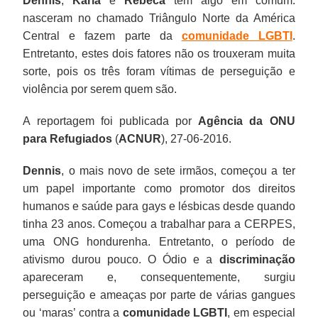
Dennis
,
Karla
e
Rebeca
têm algo em comum:
nasceram no chamado Triângulo Norte da América
Central e fazem parte da
comunidade LGBTI
.
Entretanto, estes dois fatores não os trouxeram muita
sorte, pois os três foram vítimas de perseguição e
violência por serem quem são.
A reportagem foi publicada por
Agência da ONU
para Refugiados
(
ACNUR
), 27-06-2016.
Dennis
, o mais novo de sete irmãos, começou a ter
um papel importante como promotor dos direitos
humanos e saúde para gays e lésbicas desde quando
tinha 23 anos. Começou a trabalhar para a CERPES,
uma ONG hondurenha. Entretanto, o período de
ativismo durou pouco. O Ódio e a
discriminação
apareceram e, consequentemente, surgiu
perseguição e ameaças por parte de várias gangues
ou ‘maras’ contra a
comunidade LGBTI
, em especial