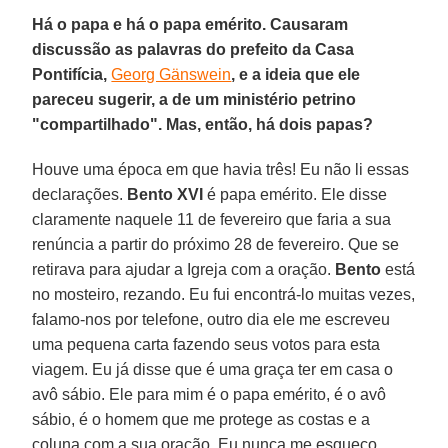
Há o papa e há o papa emérito. Causaram
discussão as palavras do prefeito da Casa
Pontifícia,
Georg Gänswein
, e a ideia que ele
pareceu sugerir, a de um ministério petrino
"compartilhado". Mas, então, há dois papas?
Houve uma época em que havia três! Eu não li essas
declarações.
Bento XVI
é papa emérito. Ele disse
claramente naquele 11 de fevereiro que faria a sua
renúncia a partir do próximo 28 de fevereiro. Que se
retirava para ajudar a Igreja com a oração.
Bento
está
no mosteiro, rezando. Eu fui encontrá-lo muitas vezes,
falamo-nos por telefone, outro dia ele me escreveu
uma pequena carta fazendo seus votos para esta
viagem. Eu já disse que é uma graça ter em casa o
avô sábio. Ele para mim é o papa emérito, é o avô
sábio, é o homem que me protege as costas e a
coluna com a sua oração. Eu nunca me esqueço