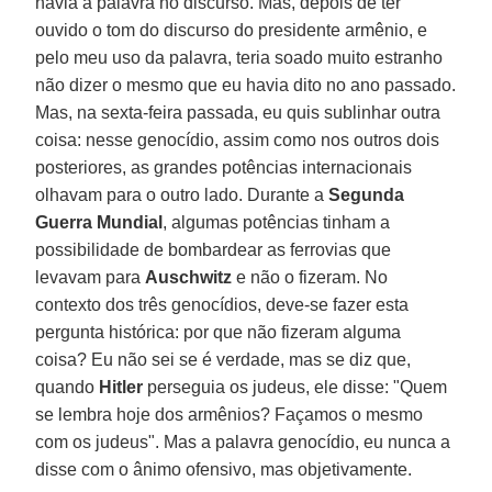
havia a palavra no discurso. Mas, depois de ter
ouvido o tom do discurso do presidente armênio, e
pelo meu uso da palavra, teria soado muito estranho
não dizer o mesmo que eu havia dito no ano passado.
Mas, na sexta-feira passada, eu quis sublinhar outra
coisa: nesse genocídio, assim como nos outros dois
posteriores, as grandes potências internacionais
olhavam para o outro lado. Durante a
Segunda
Guerra Mundial
, algumas potências tinham a
possibilidade de bombardear as ferrovias que
levavam para
Auschwitz
e não o fizeram. No
contexto dos três genocídios, deve-se fazer esta
pergunta histórica: por que não fizeram alguma
coisa? Eu não sei se é verdade, mas se diz que,
quando
Hitler
perseguia os judeus, ele disse: "Quem
se lembra hoje dos armênios? Façamos o mesmo
com os judeus". Mas a palavra genocídio, eu nunca a
disse com o ânimo ofensivo, mas objetivamente.