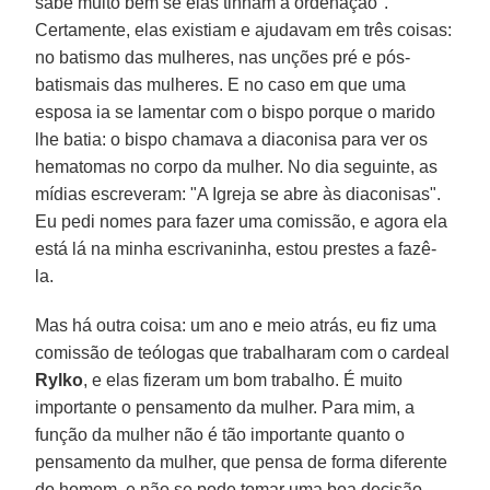
sabe muito bem se elas tinham a ordenação".
Certamente, elas existiam e ajudavam em três coisas:
no batismo das mulheres, nas unções pré e pós-
batismais das mulheres. E no caso em que uma
esposa ia se lamentar com o bispo porque o marido
lhe batia: o bispo chamava a diaconisa para ver os
hematomas no corpo da mulher. No dia seguinte, as
mídias escreveram: "A Igreja se abre às diaconisas".
Eu pedi nomes para fazer uma comissão, e agora ela
está lá na minha escrivaninha, estou prestes a fazê-
la.
Mas há outra coisa: um ano e meio atrás, eu fiz uma
comissão de teólogas que trabalharam com o cardeal
Rylko
, e elas fizeram um bom trabalho. É muito
importante o pensamento da mulher. Para mim, a
função da mulher não é tão importante quanto o
pensamento da mulher, que pensa de forma diferente
do homem, e não se pode tomar uma boa decisão