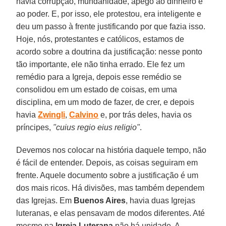
havia corrupção, mundanidade, apego ao dinheiro e
ao poder. E, por isso, ele protestou, era inteligente e
deu um passo à frente justificando por que fazia isso.
Hoje, nós, protestantes e católicos, estamos de
acordo sobre a doutrina da justificação: nesse ponto
tão importante, ele não tinha errado. Ele fez um
remédio para a Igreja, depois esse remédio se
consolidou em um estado de coisas, em uma
disciplina, em um modo de fazer, de crer, e depois
havia
Zwingli
,
Calvino
e, por trás deles, havia os
príncipes,
"cuius regio eius religio"
.
Devemos nos colocar na história daquele tempo, não
é fácil de entender. Depois, as coisas seguiram em
frente. Aquele documento sobre a justificação é um
dos mais ricos. Há divisões, mas também dependem
das Igrejas. Em
Buenos Aires
, havia duas Igrejas
luteranas, e elas pensavam de modos diferentes. Até
mesmo na
Igreja Luterana
não há unidade. A