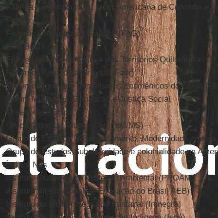
Fábrica Arístico-cultural Latinoamericana de Corumbá e La
Fase
Federação Anarquista Gaúcha (FAG)
Fian Brasil
Frente Nacional de Defesa dos Territórios Quilombolas
Fórum da Amazônia Oriental (Faor)
Fórum de Igrejas e Organismos Ecumênicos do Brasil (F
Fórum Mudanças Climáticas e Justiça Social
Greenpeace Brasil
Grupo Argos de Teatro (Corumbá/MS)
Grupo de Estudos Desenvolvimento, Modernidade e Meio
Grupo de Estudos Subalternidade e colonialidade na Amer
Índio é Nós
Instituto Brasileiro de Proteção Ambiental (PROAM)
Instituto Internacional de Educação do Brasil (IEB)
Instituto da Mulher Negra do Pantanal (Imnegra)
Instituto de Pesquisa e Formação Indígena (Iepé)