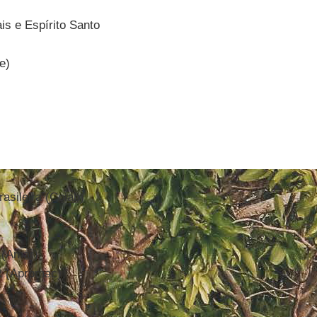
is e Espírito Santo
e)
sileira (Coiab)
 (Amar)
R (Apromac)