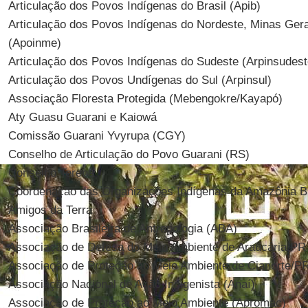
Articulação dos Povos Indígenas do Brasil (Apib)
Articulação dos Povos Indígenas do Nordeste, Minas Gera
(Apoinme)
Articulação dos Povos Indígenas do Sudeste (Arpinsudest
Articulação dos Povos Undígenas do Sul (Arpinsul)
Associação Floresta Protegida (Mebengokre/Kayapó)
Aty Guasu Guarani e Kaiowá
Comissão Guarani Yvyrupa (CGY)
Conselho de Articulação do Povo Guarani (RS)
Conselho Terena
Coordenação das Organizações Indígenas da Amazônia Bra
Amigos da Terra
Associação Brasileira de Antropologia (ABA)
Associação de Defesa do Meio Ambiente de Araucária/PR
Associação de Proteção ao Meio Ambiente de Cianorte/P
Associação Nacional de Ação Indigenista (Anaí)
Associação de Proteção ao Meio Ambiente (Apromac)