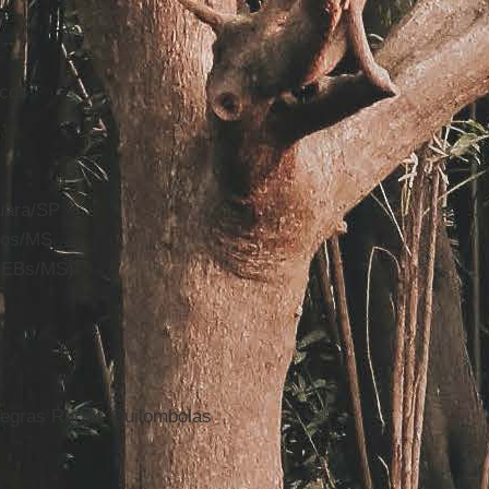
icos
uara/SP
dos/MS
(CEBs/MS)
egras Rurais Quilombolas