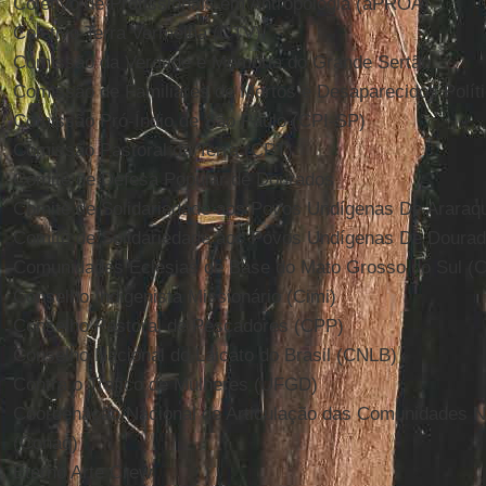
Coletivo de Profissionais em Antropologia (aPROA)
Coletivo Terra Vermelha (CTV)
Comissão da Verdade e Memória do Grande Sertão
Comissão de Familiares de Mortos e Desaparecidos Polít
Comissão Pró-Índio de São Paulo (CPI-SP)
Comissão Pastoral da Terra (CPT)
Comitê de Defesa Popular de Dourados
Comitê de Solidariedade aos Povos Undígenas De Araraq
Comitê de Solidariedade aos Povos Undígenas De Doura
Comunidades Eclesias de Base do Mato Grosso do Sul 
Conselho Indigenista Missionário (Cimi)
Conselho Pastoral de Pescadores (CPP)
Conselho Nacional do Laicato do Brasil (CNLB)
Contra o Trafico de Mulheres (UFGD)
Coordenação Nacional de Articulação das Comunidades N
(Conaq)
Eterno Arte Crew