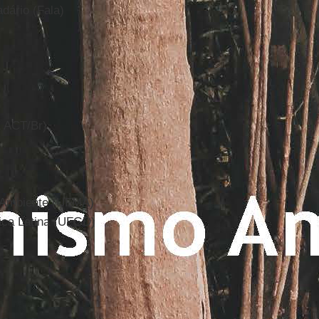
dário (Fala)
E ACT/Br)
 Ambiente (UFMA)
ica Latina (UFGD)