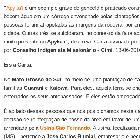
"
Apyka'i
é um exemplo grave do genocídio praticado contra
bebem água em um córrego envenenado pelas plantações 
pessoas foram atropeladas às margens da rodovia, por o
cidade. Outras três se suicidaram, no contexto da falta ab
muito presente no
Apyka'i"
,
descreve Carta assinada por
por
Conselho Indigenista Missionário -
Cimi
, 13-06-201
Eis a Carta.
No
Mato Grosso do Sul
, no meio de uma plantação de ca
famílias
Guarani e Kaiowá
. Para eles, aquela terra se c
enterrados os seus antepassados. E eles estão ameaçado
É ao lado dessas pessoas que nos posicionamos nesta car
decisão de reintegração de posse da área em favor de um
arrendada pela
Usina São Fernando
. A usina, localizada
(MS) - pertence a
José Carlos Bumlai
, empresário e pec