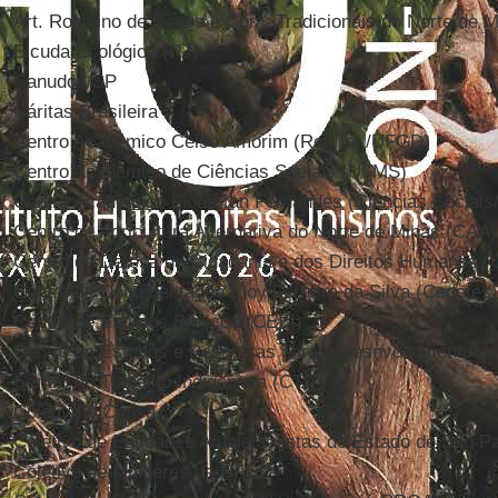
Art. Rosalino de Povos e Com. Tradicionais do Norte de M
Bicuda Ecológica (RJ)
Canudos/SP
Cáritas Brasileira
Centro Acadêmico Celso Amorim (Rel. Int./UFGD)
Centro Acadêmico de Ciências Sociais (UFMS)
Centro Acadêmico Florestan Fernandes (Ciências Sociai
Centro de Agricultura Alternativa do Norte de Minas (CAA)
Centro de Defesa da Cidadania e dos Direitos Humanos
Centro de Documentação Eloy Ferreira da Silva (Cedefes)
Centro de Estudos Bíblicos (CEBI)
Centro de Estudos e Pesquisas para o Desnvolvimento d
Centro de Trabalho Indigenista (CTI)
Coletivo A Causa
Coletivo de Entidades Ambientalistas do Estado de São P
Coletivo de Mulheres da UFGD