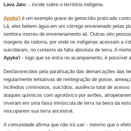
Lava Jato
-, incide sobre o território indígena.
Apyka'i
é um exemplo grave do genocídio praticado contra
Lá, eles bebem água em um córrego envenenado pelas pl
senhora morreu de envenenamento ali. Outras oito pessoa
margens da rodovia, por onde os indígenas acessam a cid
suicidaram, no contexto da falta absoluta de terra. A mort
Apyka'i
- logo que se entra no acampamento, é possível av
Desfavorecidos pela paralisação das demarcações das ter
regularmente tentativas de reintegração de posse, ameaç
incêndios criminosos, suicídios, ausência total de acess
ataques químicos com agrotóxico por aviões, atropelamen
viveram em uma faixa minúscula de terra na beira da estr
reocuparem sua terra ancestral.
A comunidade afirma que não irá sair - mesmo que o efetivo