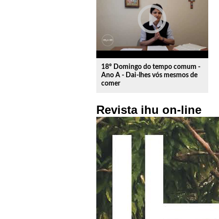
play_circle_outline
18º Domingo do tempo comum -
Ano A - Dai-lhes vós mesmos de
comer
Revista ihu on-line