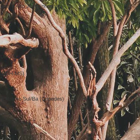
inas e Alto Jequitinhonha
s/UFGD)
 (CDDH-MS)
o Extremo Sul/Ba (Cepedes)
aulo