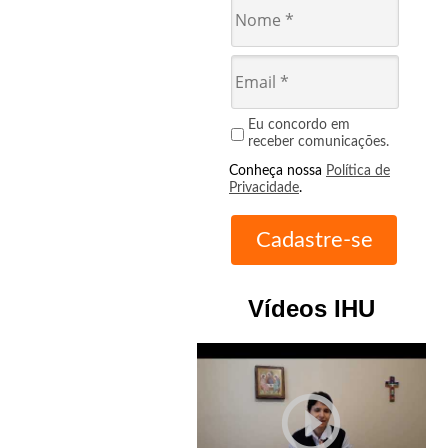
Eu concordo em
receber comunicações.
Conheça nossa
Política de
Privacidade
.
Vídeos IHU
play_circle_outline