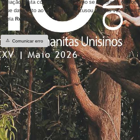
criação desta comissão. E tal como se esperava, os comi
que dava jeito ao seu mestre”, acusou o porta-voz do part
pela
Reuters
.
⚠️
Comunicar erro