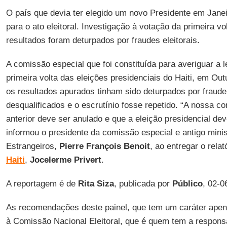
O país que devia ter elegido um novo Presidente em Janei
para o ato eleitoral. Investigação à votação da primeira vo
resultados foram deturpados por fraudes eleitorais.
A comissão especial que foi constituída para averiguar a 
primeira volta das eleições presidenciais do Haiti, em Ou
os resultados apurados tinham sido deturpados por frau
desqualificados e o escrutínio fosse repetido. “A nossa c
anterior deve ser anulado e que a eleição presidencial dev
informou o presidente da comissão especial e antigo mini
Estrangeiros,
Pierre François Benoit
, ao entregar o relató
Haiti
,
Jocelerme Privert
.
A reportagem é de
Rita Siza
, publicada por
Público
, 02-0
As recomendações deste painel, que tem um caráter apen
à Comissão Nacional Eleitoral, que é quem tem a responsa