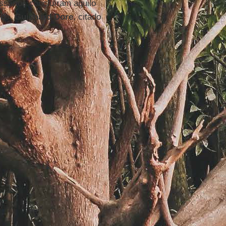
ssários concluíram aquilo
ido,
Guichard Dore
, citado