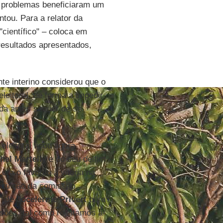
s problemas beneficiaram um
ntou. Para a relator da
científico" – coloca em
 resultados apresentados,
te interino considerou que o
leitoral, de forma a impedir
ada antes sequer de se
eleitoral ficou agora
hel Martelly
e do seu delfim
era o favorito à vitória na
tituição da comissão
o” de
Jocelerme Privert
para
sões, tal como rejeitamos a