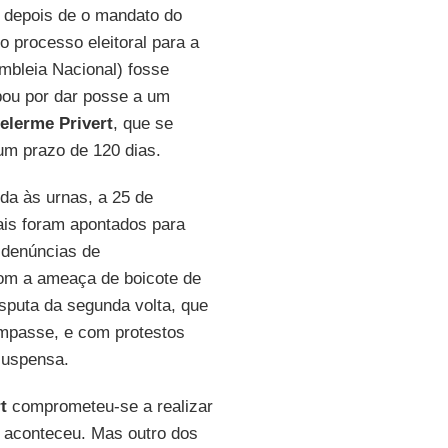
o depois de o mandato do
o processo eleitoral para a
mbleia Nacional) fosse
abou por dar posse a um
elerme Privert
, que se
 um prazo de 120 dias.
da às urnas, a 25 de
ais foram apontados para
 denúncias de
com a ameaça de boicote de
isputa da segunda volta, que
 impasse, e com protestos
suspensa.
t
comprometeu-se a realizar
o aconteceu. Mas outro dos