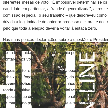
diferentes mesas de voto. "É impossível determinar se o
candidato em particular, a fraude é generalizada", acresce
comissão especial, o seu trabalho – que descreveu como "
dúvida a legitimidade do anterior processo eleitoral e dos
pelo que toda a eleição deveria voltar à estaca zero.
Nas suas poucas declarações sobre a questão, o Presiden
mais importante era restabelecer a confiança na máquina e
que a legitimidade do novo escrutínio possa ser question
contarem os votos.
Depois de ter sido questionada pela oposição, a comissão 
debaixo de fogo do partido
Tet Kale
, do ex-Presidente
Mic
Jovenel Moïse
, o candidato que ganhou a primeira volta e 
ronda definitiva. Os apoiantes de
Moïse
criticaram a cons
especial, que dizem ser inconstitucional e um “subterfúgi
se manter no poder ilegalmente. “Rejeitamos estas conclu