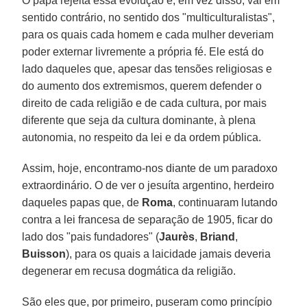
O papa rejeita essa evolução e, em vez disso, vai em
sentido contrário, no sentido dos "multiculturalistas",
para os quais cada homem e cada mulher deveriam
poder externar livremente a própria fé. Ele está do
lado daqueles que, apesar das tensões religiosas e
do aumento dos extremismos, querem defender o
direito de cada religião e de cada cultura, por mais
diferente que seja da cultura dominante, à plena
autonomia, no respeito da lei e da ordem pública.
Assim, hoje, encontramo-nos diante de um paradoxo
extraordinário. O de ver o jesuíta argentino, herdeiro
daqueles papas que, de
Roma
, continuaram lutando
contra a lei francesa de separação de 1905, ficar do
lado dos "pais fundadores" (
Jaurès
,
Briand
,
Buisson
), para os quais a laicidade jamais deveria
degenerar em recusa dogmática da religião.
São eles que, por primeiro, puseram como princípio