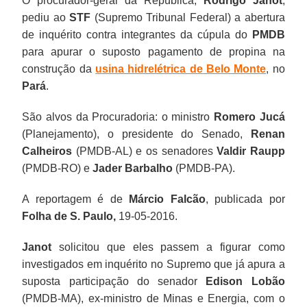
O procurador-geral da República,
Rodrigo Janot
,
pediu ao
STF
(Supremo Tribunal Federal) a abertura
de inquérito contra integrantes da cúpula do
PMDB
para apurar o suposto pagamento de propina na
construção da
usina hidrelétrica de Belo Monte
, no
Pará
.
São alvos da Procuradoria: o ministro
Romero Jucá
(Planejamento), o presidente do Senado,
Renan
Calheiros
(PMDB-AL) e os senadores
Valdir Raupp
(PMDB-RO) e
Jader Barbalho
(PMDB-PA).
A reportagem é de
Márcio Falcão
, publicada por
Folha de S. Paulo,
19-05-2016.
Janot
solicitou que eles passem a figurar como
investigados em inquérito no Supremo que já apura a
suposta participação do senador
Edison Lobão
(PMDB-MA), ex-ministro de Minas e Energia, com o