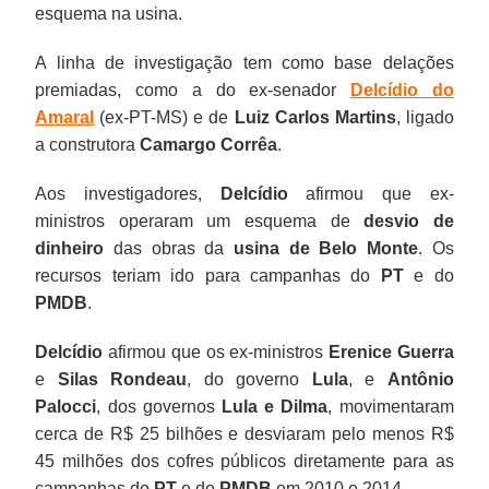
esquema na usina.
A linha de investigação tem como base delações
premiadas, como a do ex-senador
Delcídio do
Amaral
(ex-PT-MS) e de
Luiz Carlos Martins
, ligado
a construtora
Camargo Corrêa
.
Aos investigadores,
Delcídio
afirmou que ex-
ministros operaram um esquema de
desvio de
dinheiro
das obras da
usina de Belo Monte
. Os
recursos teriam ido para campanhas do
PT
e do
PMDB
.
Delcídio
afirmou que os ex-ministros
Erenice Guerra
e
Silas Rondeau
, do governo
Lula
, e
Antônio
Palocci
, dos governos
Lula e Dilma
, movimentaram
cerca de R$ 25 bilhões e desviaram pelo menos R$
45 milhões dos cofres públicos diretamente para as
campanhas do
PT
e do
PMDB
em 2010 e 2014.