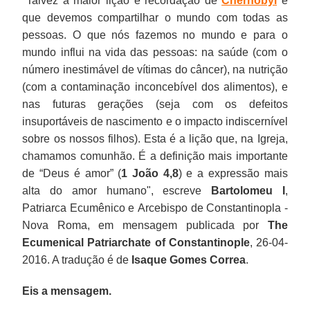
"Talvez a maior lição e recordação de
Chernobyl
é
que devemos compartilhar o mundo com todas as
pessoas. O que nós fazemos no mundo e para o
mundo influi na vida das pessoas: na saúde (com o
número inestimável de vítimas do câncer), na nutrição
(com a contaminação inconcebível dos alimentos), e
nas futuras gerações (seja com os defeitos
insuportáveis de nascimento e o impacto indiscernível
sobre os nossos filhos). Esta é a lição que, na Igreja,
chamamos comunhão. É a definição mais importante
de “Deus é amor” (
1 João 4,8
) e a expressão mais
alta do amor humano", escreve
Bartolomeu I
,
Patriarca Ecumênico e
Arcebispo de Constantinopla -
Nova Roma, em mensagem publicada por
The
Ecumenical Patriarchate of Constantinople
, 26-04-
2016. A tradução é de
Isaque Gomes Correa
.
Eis a mensagem.