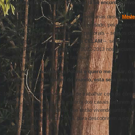
Em que tipo de formação o senhor já se encontra envo
Uma das opções pastorais latino-americanas desde
Medel
família. Existe uma opção clara pelo cuidado, pela proteçã
voltarmos aos nossos documentos pastorais – seja os do
episcopais, seja os documentos do
CELAM
–, sempre toc
Aqui em
Potosí
, por exemplo, em 2012-2013 nós iniciamo
decenal, e um dos temas é a família.
Se eu sou um católico em Potosí e quero me casar, o q
Porque, em muitas partes do mundo, esta será uma con
Nós temos diferentes maneiras de trabalhar com os cônju
Bolívia
, no leste do país, a maioria dos casais se unem de
mesmo 15 ou 20 anos desde que estão vivendo juntos. Nó
vida da paróquia, na vida cristã, para descobrirem a riq
vida de casado.