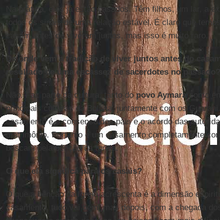
Na prática, eles já estão casados. Têm filhos, um lar, a e
todos os sinais de uma relação estável. É claro que tem
casam antes de viverem juntos, mas isso é muito raro.
De onde vem a tradição de viver juntos antes do casa
resultado de uma escassez de sacerdotes no passado
Não. Faz parte da cultura, tanto do
povo Aymara
como en
principais culturas da Bolívia, juntamente com os Guarani.
casamento é o consenso dos pais e o acordo das autoridad
matrimônio. Portanto é um casamento completamente const
buscam pela bênção da Igreja.
O que ela significa para os casais?
O que a bênção da Igreja acrescenta é a dimensão espirit
casamento, tudo vai bem, mas depois, com a chegada dos f