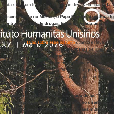
trata-se de um fenômeno social que deveria ocupar toda a
Recentemente no México, o Papa Francisco instou a Ig
contra os cartéis de drogas. Estamos vendo uma mobil
Igreja latino-americana?
Ele também
falou sobre esse assunto
quando esteve aqui [
2015]. Essa não é uma preocupação apenas da Igreja la
da Igreja universal. O narcotráfico tem penetração em to
diferentes níveis, ele está sempre presente e sempre a c
preocupante é que ele destrói famílias, e a Igreja, neste
preocupação especial pelas famílias: ela quer recuperar a 
sustentabilidade da família.
Entrando no assunto família: um modo de ler “Amoris L
não mais pode se apoiar na cultura ou no direito para 
casamento, e que a Igreja precisa, por assim dizer, reco