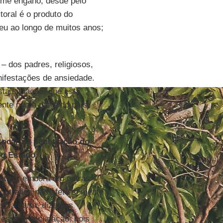
 me engano, desde pelo
toral é o produto do
u ao longo de muitos anos;
– dos padres, religiosos,
ifestações de ansiedade.
ta situação, que está
nte numa parte do país,
tocar na penetração do
do Estado.
ático, embora em outras
otráfico não afeta somente
. Na carta, dizemos
 essa preocupação, pois