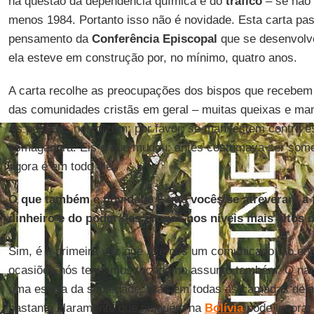
na questão da dependência química e do
tráfico
– se não
menos 1984. Portanto isso não é novidade. Esta carta pas
pensamento da
Conferência Episcopal
que se desenvolve
ela esteve em construção por, no mínimo, quatro anos.
A carta recolhe as preocupações dos bispos que recebem 
das comunidades cristãs em geral – muitas queixas e man
As pessoas nos dizem: por favor, se manifestem contra es
esmagadora. Eis o que mudou: antes costumava ser some
agora é em todo ele.
O que também é novidade é que vocês se atreveram a 
dinheiro e do poder das drogas nos níveis mais altos 
Sim, é a primeira vez que fizemos um comunicado tão enf
ocasiões nós tenhamos tocado no assunto também. O narc
uma esfera da sociedade, mas em todas as camadas dela
bastante claramente que ninguém na
Bolívia
pode ignorar