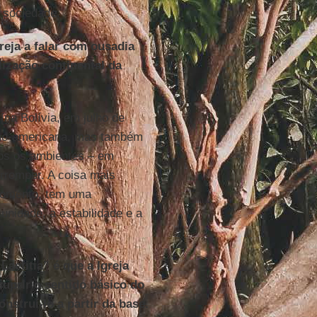
 sociedade.
reja a falar com ousadia
ização continental da
na Bolívia, em julho de
tino-americana, mas também
dos os ambientes – em
orromper. A coisa mais
 momento, tem uma
unidade, a estabilidade e a
aetitia” é que a Igreja
suprir o sentido básico do
nstruí-lo a partir da base.