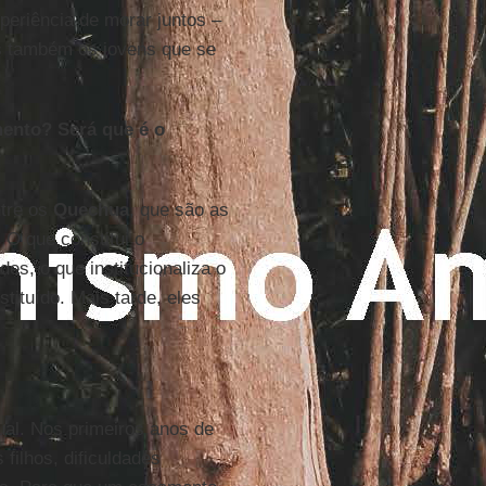
xperiência de morar juntos –
os também os jovens que se
mento? Será que é o
?
tre os
Quechua
, que são as
 O que constitui o
es, o que institucionaliza o
ituído. Mais tarde, eles
ual. Nos primeiros anos de
ilhos, dificuldades