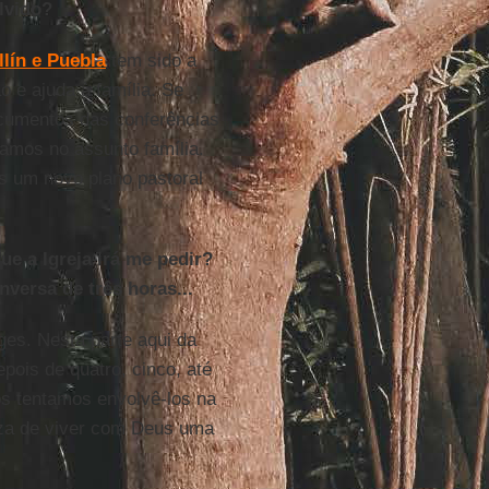
lvido?
lín e Puebla
tem sido a
o e ajuda à família. Se
cumentos das conferências
amos no assunto família.
s um novo plano pastoral
ue a Igreja irá me pedir?
versa de três horas...
ges. Nesta parte aqui da
pois de quatro, cinco, até
s tentamos envolvê-los na
ueza de viver com Deus uma