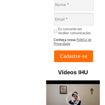
Eu concordo em
receber comunicações.
Conheça nossa
Política de
Privacidade
.
Vídeos IHU
play_circle_outline