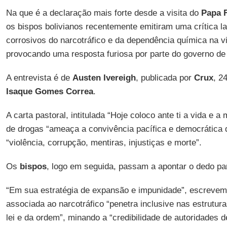
Na que é a declaração mais forte desde a visita do
Papa 
os bispos bolivianos recentemente emitiram uma crítica la
corrosivos do narcotráfico e da dependência química na vi
provocando uma resposta furiosa por parte do governo d
A entrevista é de
Austen Ivereigh
, publicada por
Crux
, 2
Isaque Gomes Correa
.
A carta pastoral, intitulada “Hoje coloco ante ti a vida e a
de drogas “ameaça a convivência pacífica e democrática d
“violência, corrupção, mentiras, injustiças e morte”.
Os
bispos
, logo em seguida, passam a apontar o dedo par
“Em sua estratégia de expansão e impunidade”, escrevem
associada ao narcotráfico “penetra inclusive nas estrutura
lei e da ordem”, minando a “credibilidade de autoridades d