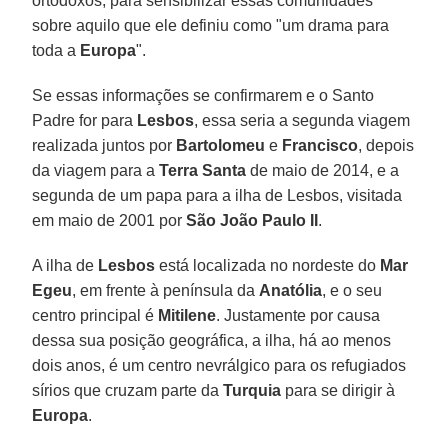
ortodoxos, para sensibilizar essas comunidades
sobre aquilo que ele definiu como "um drama para
toda a
Europa
".
Se essas informações se confirmarem e o Santo
Padre for para
Lesbos
, essa seria a segunda viagem
realizada juntos por
Bartolomeu
e
Francisco
, depois
da viagem para a
Terra Santa
de maio de 2014, e a
segunda de um papa para a ilha de Lesbos, visitada
em maio de 2001 por
São João Paulo II
.
A ilha de
Lesbos
está localizada no nordeste do
Mar
Egeu
, em frente à península da
Anatólia
, e o seu
centro principal é
Mitilene
. Justamente por causa
dessa sua posição geográfica, a ilha, há ao menos
dois anos, é um centro nevrálgico para os refugiados
sírios que cruzam parte da
Turquia
para se dirigir à
Europa
.