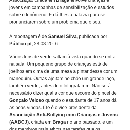
Associação criada em
Braga
envolve crianças e
jovens em campanhas de sensibilização e estudos
sobre o fenômeno. E dá-lhes a palavra para se
pronunciarem sobre um problema que é seu.
A reportagem é de
Samuel Silva
, publicada por
Público.pt
, 28-03-2016.
Vários tons de verde saltam à vista quando se entra
na sala. Um pequeno grupo de crianças está de
joelhos em cima de uma mesa a pintar dessa cor um
manequim. Outras ajeitam no chão um grande laço,
também verde, antes de o fotografarem. Não será
necessário dizer qual a cor que escorre do pincel de
Gonçalo Veloso
quando o estudante de 17 anos dá
as boas-vindas. Ele é o vice-presidente da
Associação Anti-Bullying com Crianças e Jovens
(AABCJ)
, criada em
Braga
no ano passado, e um
dos membros mais ativos nas tarefas que os