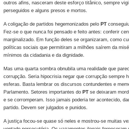
outros afins, nasceram deste esforço titânico, sempre vig
perseguidos e alguns presos e mortos.
A coligação de partidos hegemonizados pelo
PT
conseguiu
Fez-se o que nunca foi pensado e feito antes: conferir cen
marginalizado. Em função deles se organizaram, como cu
políticas sociais que permitiram a milhões saírem da misé
mínimos da cidadania e da dignidade.
Mas uma quarta sombra obnubila uma realidade que parec
corrupção. Seria hipocrisia negar que corrupção sempre 
esferas. Basta lembrar os discursos contundentes e mem
Parlamento. Setores importantes do
PT
se deixaram morde
e se corromperam. Isso jamais poderia ter acontecido, dad
partido. Devem ser julgados e punidos.
A justiça focou-se quase só neles e mostrou-se muitas ve
vontade persecutória. Os vazamentos ilegais forneceram