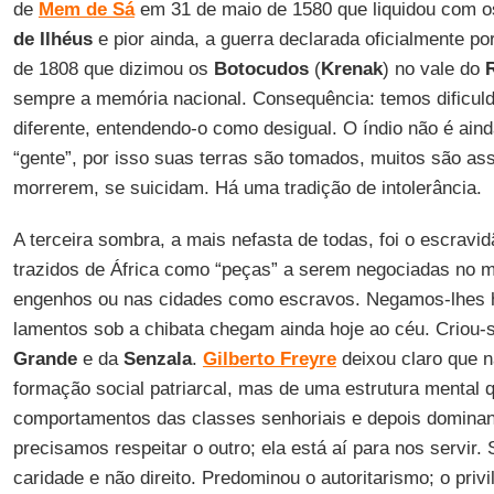
de
Mem de Sá
em 31 de maio de 1580 que liquidou com 
de Ilhéus
e pior ainda, a guerra declarada oficialmente po
de 1808 que dizimou os
Botocudos
(
Krenak
) no vale do
sempre a memória nacional. Consequência: temos dificul
diferente, entendendo-o como desigual. O índio não é ai
“gente”, por isso suas terras são tomados, muitos são as
morrerem, se suicidam. Há uma tradição de intolerância.
A terceira sombra, a mais nefasta de todas, foi o escravi
trazidos de África como “peças” a serem negociadas no 
engenhos ou nas cidades como escravos. Negamos-lhes 
lamentos sob a chibata chegam ainda hoje ao céu. Criou-s
Grande
e da
Senzala
.
Gilberto Freyre
deixou claro que n
formação social patriarcal, mas de uma estrutura mental 
comportamentos das classes senhoriais e depois domina
precisamos respeitar o outro; ela está aí para nos servir.
caridade e não direito. Predominou o autoritarismo; o privil