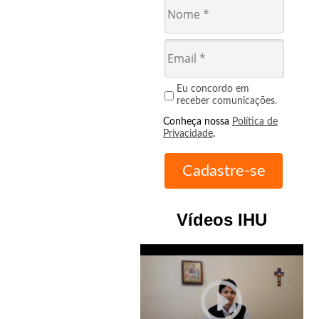
Eu concordo em
receber comunicações.
Conheça nossa
Política de
Privacidade
.
Vídeos IHU
play_circle_outline