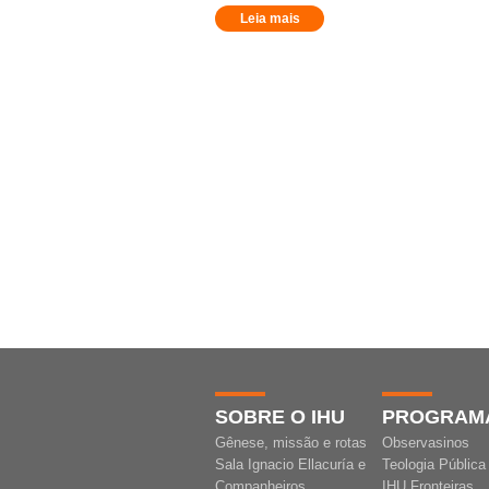
Leia mais
SOBRE O IHU
PROGRAM
Gênese, missão e rotas
Observasinos
Sala Ignacio Ellacuría e
Teologia Pública
Companheiros
IHU Fronteiras