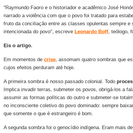
"Raymundo Faoro e o historiador e acadêmico José Honór
narrado a violência com que o povo foi tratado para estab
fruto da conciliação entre as classes opulentas sempre 
intencionada do povo", escreve
Leonardo Boff
, teólogo, f
Eis o artigo.
Em momentos de
crise
, assomam quatro sombras que est
cujos efeitos perduram até hoje.
A primeira sombra é nosso passado colonial. Todo
proces
Implica invadir terras, submeter os povos, obrigá-los a fal
assumir as formas políticas do outro e submeter-se total
no inconsciente coletivo do povo dominado: sempre baixa
que somente o que é estrangeiro é bom.
A segunda sombra foi o genocídio indígena. Eram mais d