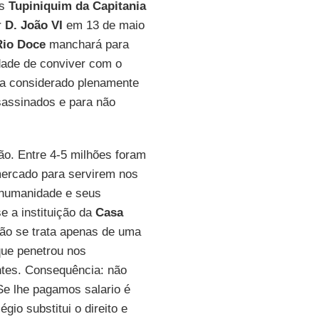
os
Tupiniquim da Capitania
r
D. João VI
em 13 de maio
Rio Doce
manchará para
dade de conviver com o
nda considerado plenamente
sassinados e para não
dão. Entre 4-5 milhões foram
mercado para servirem nos
humanidade e seus
e a instituição da
Casa
ão se trata apenas de uma
que penetrou nos
ntes. Consequência: não
 Se lhe pagamos salario é
égio substitui o direito e