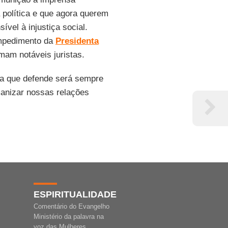
política e que agora querem
ível à injustiça social.
impedimento da
Presidenta
mam notáveis juristas.
sa que defende será sempre
manizar nossas relações
ESPIRITUALIDADE
Comentário do Evangelho
Ministério da palavra na
voz das Mulheres