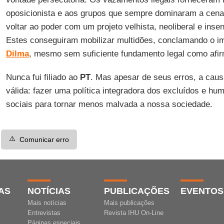
oposicionista e aos grupos que sempre dominaram a cena 
voltar ao poder com um projeto velhista, neoliberal e insens
Estes conseguiram mobilizar multidões, conclamando o 
Dilma
, mesmo sem suficiente fundamento legal como afir
Nunca fui filiado ao
PT
. Mas apesar de seus erros, a cau
válida: fazer uma política integradora dos excluídos e hu
sociais para tornar menos malvada a nossa sociedade.
⚠️
Comunicar erro
AS
NOTÍCIAS
PUBLICAÇÕES
EVENTOS
Mais notícias
Mais publicações
Entrevistas
Revista IHU On-Line
Páginas especiais