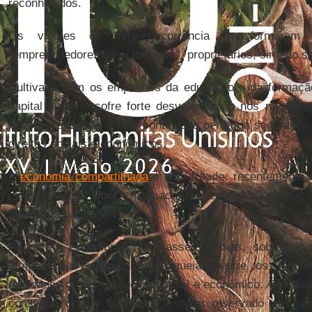
reconhecidos.
Os valores da livre-concorrência transforma
“empreendedores de si mesmos”, proprietários, sim, do se
Cultivado com os empenhos da educação e da formação 
capital humano sofre forte desvalorização nos mercado
pela precarização e pela continuada perda da segurança 
direitos sociais e econômicos.
A
economia compartilhada
é uma fraude, recentemente 
motoristas do
Uber
, massacrados em seus direitos 
manobras do “aplicativo”.
Agora em escombros, as classes médias, sobretudo
também na
Europa
, ziguezagueiam entre os fetich
realidades cruéis do declíno social e econômico. A indivi
consegue ocultar o destino comum reservado aos de