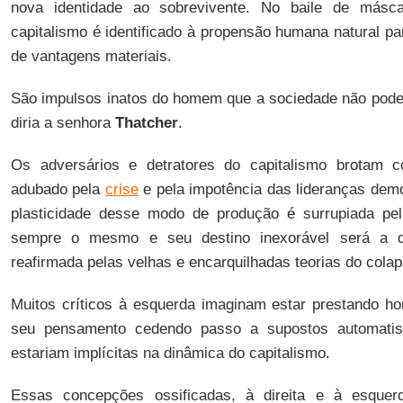
nova identidade ao sobrevivente. No baile de másc
capitalismo é identificado à propensão humana natural pa
de vantagens materiais.
São impulsos inatos do homem que a sociedade não pode s
diria a senhora
Thatcher
.
Os adversários e detratores do capitalismo brotam 
adubado pela
crise
e pela impotência das lideranças demo
plasticidade desse modo de produção é surrupiada pela
sempre o mesmo e seu destino inexorável será a de
reafirmada pelas velhas e encarquilhadas teorias do colap
Muitos críticos à esquerda imaginam estar prestando h
seu pensamento cedendo passo a supostos automatism
estariam implícitas na dinâmica do capitalismo.
Essas concepções ossificadas, à direita e à esque