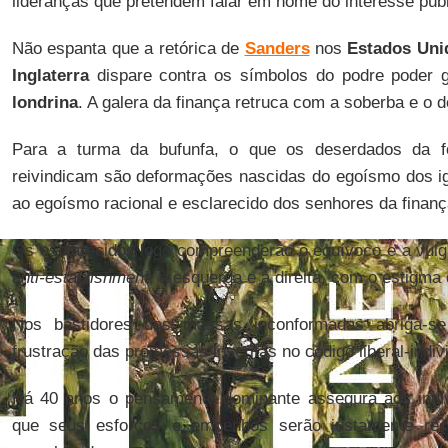
lideranças que pretendem falar em nome do interesse públ
Não espanta que a retórica de
Sanders
nos
Estados Uni
Inglaterra
dispare contra os símbolos do podre poder g
londrina
. A galera da finança retruca com a soberba e o 
Para a turma da bufunfa, o que os deserdados da f
reivindicam são deformações nascidas do egoísmo dos i
ao egoísmo racional e esclarecido dos senhores da finanç
Os esclarecidos logo compreenderão o equívoco e a vulga
anti-establishment
, à esquerda e à direita, com o estigma
Nos bastidores das massas inconformadas abriga-se
frustração das promessas inscritas no código liberal-indivi
Há 40 anos o pensamento dominante assegura aos indiví
que seus esforços e empenhos serão justamente rec