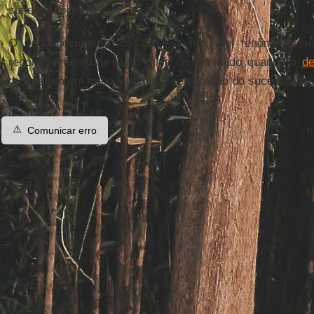
sistema social.
O reconhecimento da crise como um fenômeno soci
reconhecimento torna-se mais disseminado quando o
d
prosperam em meio à teimosa celebração do sucesso de a
⚠️
Comunicar erro