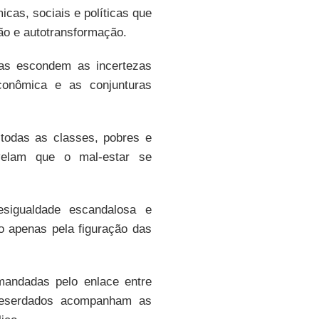
cas, sociais e políticas que
ão e autotransformação.
as escondem as incertezas
conômica e as conjunturas
todas as classes, pobres e
velam que o mal-estar se
sigualdade escandalosa e
o apenas pela figuração das
andadas pelo enlace entre
deserdados acompanham as