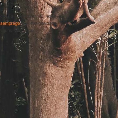
al é inevitável. E esse
esemprego
e a desigualdade
lguns indivíduos.