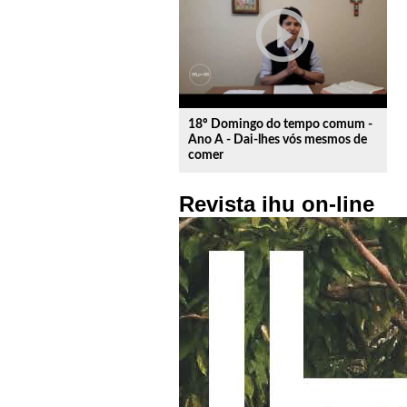
play_circle_outline
18º Domingo do tempo comum -
Ano A - Dai-lhes vós mesmos de
comer
Revista ihu on-line