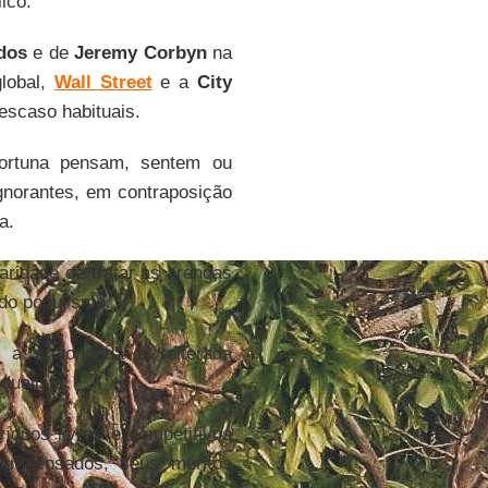
ico.
dos
e de
Jeremy Corbyn
na
lobal,
Wall Street
e a
City
descaso habituais.
ortuna pensam, sentem ou
gnorantes, em contraposição
a.
ridade de tratar as arengas
 do populismo.
 a prolongada e reiterada
dualista.
duos livres e competitivos
ompensados, seus méritos