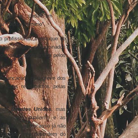
ram todos e cada um em
u “capital humano”.
profissional, o estoque de
s de trabalho contaminados
outrora proporcionada pelos
escancarada pela greve dos
e seus rendimentos pelas
 nos
Estados Unidos
, mas
es do individualismo e as
dualização do fracasso já não
rrotados pela desordem do