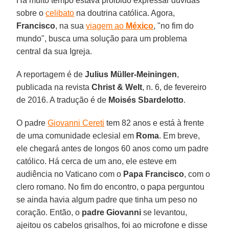
Há muito tempo estava proibido expressar dúvidas
sobre o
celibato
na doutrina católica. Agora,
Francisco
, na sua
viagem ao
México
, "no fim do
mundo", busca uma solução para um problema
central da sua Igreja.
A reportagem é de
Julius Müller-Meiningen
,
publicada na revista
Christ & Welt
, n. 6, de fevereiro
de 2016. A tradução é de
Moisés Sbardelotto
.
O padre
Giovanni Cereti
tem 82 anos e está à frente
de uma comunidade eclesial em
Roma
. Em breve,
ele chegará antes de longos 60 anos como um padre
católico. Há cerca de um ano, ele esteve em
audiência no Vaticano com o
Papa Francisco
, com o
clero romano. No fim do encontro, o papa perguntou
se ainda havia algum padre que tinha um peso no
coração. Então, o
padre Giovanni
se levantou,
ajeitou os cabelos grisalhos, foi ao microfone e disse