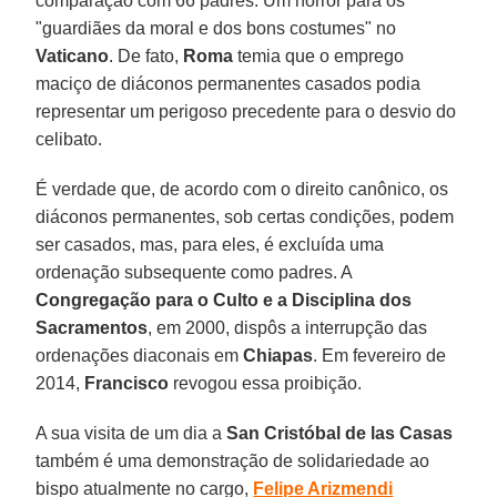
comparação com 66 padres. Um horror para os
"guardiães da moral e dos bons costumes" no
Vaticano
. De fato,
Roma
temia que o emprego
maciço de diáconos permanentes casados podia
representar um perigoso precedente para o desvio do
celibato.
É verdade que, de acordo com o direito canônico, os
diáconos permanentes, sob certas condições, podem
ser casados, mas, para eles, é excluída uma
ordenação subsequente como padres. A
Congregação para o Culto e a Disciplina dos
Sacramentos
, em 2000, dispôs a interrupção das
ordenações diaconais em
Chiapas
. Em fevereiro de
2014,
Francisco
revogou essa proibição.
A sua visita de um dia a
San Cristóbal de las Casas
também é uma demonstração de solidariedade ao
bispo atualmente no cargo,
Felipe Arizmendi