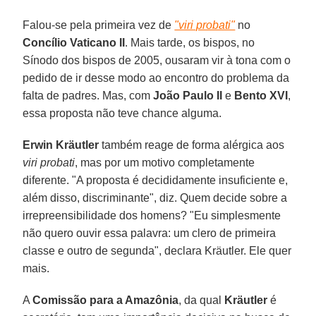
Falou-se pela primeira vez de
"viri probati"
no
Concílio Vaticano II
. Mais tarde, os bispos, no
Sínodo dos bispos de 2005, ousaram vir à tona com o
pedido de ir desse modo ao encontro do problema da
falta de padres. Mas, com
João Paulo II
e
Bento XVI
,
essa proposta não teve chance alguma.
Erwin Kräutler
também reage de forma alérgica aos
viri probati
, mas por um motivo completamente
diferente. "A proposta é decididamente insuficiente e,
além disso, discriminante", diz. Quem decide sobre a
irrepreensibilidade dos homens? "Eu simplesmente
não quero ouvir essa palavra: um clero de primeira
classe e outro de segunda", declara Kräutler. Ele quer
mais.
A
Comissão para a Amazônia
, da qual
Kräutler
é