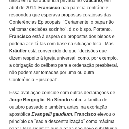
disso em uma audiência privada no
Vaticano
, em
abril de 2014.
Francisco
não parecia contrário e
respondeu que esperava propostas corajosas das
Conferências Episcopais. "Certamente, o papa não
vai tomar decisões sozinho", diz o bispo. Portanto,
Francisco
está à espera de propostas dos bispos e
poderia aceitá-las com base na situação local. Mas
Kräutler
está convencido de que "decisões que
dizem respeito à Igreja universal, como, por exemplo,
a obrigação do celibato para a ordenação presbiteral,
não podem ser tomadas por uma ou outra
Conferência Episcopal".
Essa avaliação coincide com outras declarações de
Jorge Bergoglio
. No
Sínodo
sobre a família de
outubro passado e também, antes, na exortação
apostólica
Evangelii gaudium
,
Francisco
elevou o
princípio da "sadia descentralização" como máxima
papal. Isso significa que o papa não deve substituir o