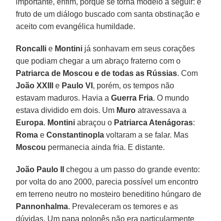
importante, enfim, porque se torna modelo a seguir: é
fruto de um diálogo buscado com santa obstinação e
aceito com evangélica humildade.
Roncalli
e
Montini
já sonhavam em seus corações
que podiam chegar a um abraço fraterno com o
Patriarca de Moscou e de todas as Rússias
. Com
João XXIII
e
Paulo VI
, porém, os tempos não
estavam maduros. Havia a
Guerra Fria
. O mundo
estava dividido em dois. Um
Muro
atravessava a
Europa
.
Montini
abraçou o
Patriarca Atenágoras
:
Roma
e
Constantinopla
voltaram a se falar. Mas
Moscou
permanecia ainda fria. E distante.
João Paulo II
chegou a um passo do grande evento:
por volta do ano 2000, parecia possível um encontro
em terreno neutro no mosteiro beneditino húngaro de
Pannonhalma
. Prevaleceram os temores e as
dúvidas. Um papa polonês não era particularmente