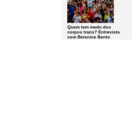
Quem tem medo dos
corpos trans? Entrevista
com Berenice Bento
LER MAIS
Assine a
Newsletter
Receba as notícias e
atualizações do
Instituto
Humanitas Unisinos – IHU
em primeira mão. Junte-se a
nós!