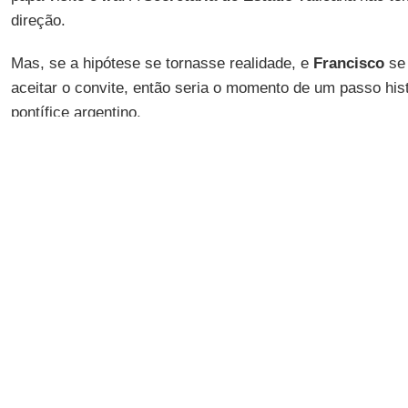
direção.
Mas, se a hipótese se tornasse realidade, e
Francisco
se 
aceitar o convite, então seria o momento de um passo his
pontífice argentino.
A tentação de uma viagem a
Teerã
é um projeto cheio de f
diversos elementos que, considerados um a um, tornam o 
O recente degelo internacional em relação a Teerã está 
país com o qual é possível falar agora mais abertamente
feito de suspeitas e de sanções.
E eis
Rouhani
movendo-se imediatamente para a
Europa
Itália
, o
Vaticano
e a
França
, para desbloquear, portanto
vasto em termos de negócios, mas também no plano das r
Depois, é preciso considerar a frente da política externa 