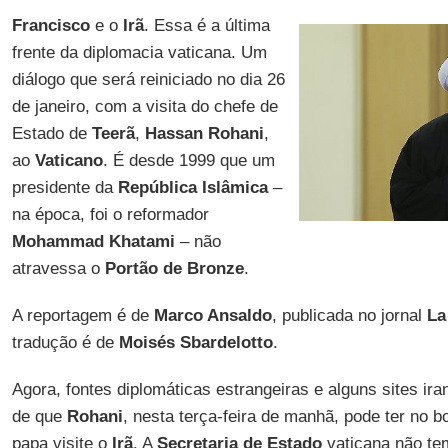
Francisco
e o
Irã
. Essa é a última
frente da diplomacia vaticana. Um
diálogo que será reiniciado no dia 26
de janeiro, com a visita do chefe de
Estado de
Teerã
,
Hassan Rohani
,
ao
Vaticano
. É desde 1999 que um
presidente da
República Islâmica
–
na época, foi o reformador
Mohammad Khatami
– não
atravessa o
Portão de Bronze
.
A reportagem é de
Marco Ansaldo
, publicada no jornal
La
tradução é de
Moisés Sbardelotto
.
Agora, fontes diplomáticas estrangeiras e alguns sites ir
de que
Rohani
, nesta terça-feira de manhã, pode ter no b
papa visite o
Irã
. A
Secretaria de Estado
vaticana não te