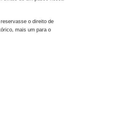
reservasse o direito de
tórico, mais um para o
ascínio e à qual levam
cenário plausível no papel.
credenciando o Irã como um
, com relação a um passado
, visitando nesta semana a
, não só um potencial muito
elações diplomáticas.
vaticana mais recente.