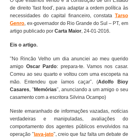
O que estamos vendo é a construção de um Estado
de direito 'fast food', para adaptar a ordem política às
necessidades do capital financeiro, constata
Tarso
Genro
, ex-governador do Rio Grande do Sul – PT, em
artigo publicado por
Carta Maior
, 24-01-2016.
Eis o artigo.
"No Rincão Velho um dia anunciei ao meu querido
amigo
Oscar Pardo
: prepara-te. Vamos nos casar.
Correu ao seu quarto e voltou com uma escopeta na
mão. Entendeu que íamos caçar". (
Adolfo Bioy
Casares
, "
Memórias
", anunciando a um amigo o seu
casamento com a escritora Silvina Ocampo)
Neste emaranhado de informações vazadas, notícias
verdadeiras e manipuladas, avaliações do
comportamento dos agentes públicos envolvidos na
operação "
lava-jato
", creio que faz falta um debate de