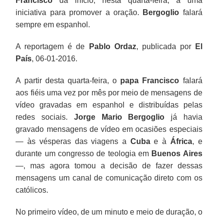
Francisco
dá início, nesta quarta-feira, a uma
iniciativa para promover a oração.
Bergoglio
falará
sempre em espanhol.
A reportagem é de
Pablo Ordaz
, publicada por
El
País
, 06-01-2016.
A partir desta quarta-feira, o
papa Francisco
falará
aos fiéis uma vez por mês por meio de mensagens de
vídeo gravadas em espanhol e distribuídas pelas
redes sociais.
Jorge Mario Bergoglio
já havia
gravado mensagens de vídeo em ocasiões especiais
— às vésperas das viagens a
Cuba
e à
África
, e
durante um congresso de teologia em
Buenos Aires
—, mas agora tomou a decisão de fazer dessas
mensagens um canal de comunicação direto com os
católicos.
No primeiro vídeo, de um minuto e meio de duração, o