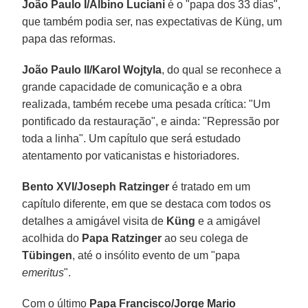
João Paulo I/Albino Luciani
é o "papa dos 33 dias",
que também podia ser, nas expectativas de Küng, um
papa das reformas.
João Paulo II/Karol Wojtyla
, do qual se reconhece a
grande capacidade de comunicação e a obra
realizada, também recebe uma pesada crítica: "Um
pontificado da restauração", e ainda: "Repressão por
toda a linha". Um capítulo que será estudado
atentamento por vaticanistas e historiadores.
Bento XVI/Joseph Ratzinger
é tratado em um
capítulo diferente, em que se destaca com todos os
detalhes a amigável visita de
Küng
e a amigável
acolhida do
Papa Ratzinger
ao seu colega de
Tübingen
, até o insólito evento de um "papa
emeritus
".
Com o último
Papa Francisco/Jorge Mario