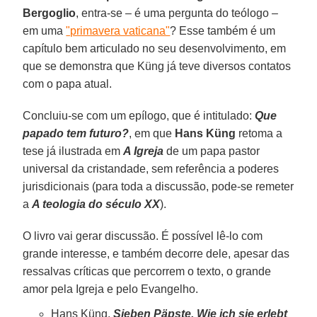
Bergoglio
, entra-se – é uma pergunta do teólogo –
em uma
"primavera vaticana"
? Esse também é um
capítulo bem articulado no seu desenvolvimento, em
que se demonstra que Küng já teve diversos contatos
com o papa atual.
Concluiu-se com um epílogo, que é intitulado:
Que
papado tem futuro?
, em que
Hans Küng
retoma a
tese já ilustrada em
A Igreja
de um papa pastor
universal da cristandade, sem referência a poderes
jurisdicionais (para toda a discussão, pode-se remeter
a
A teologia do século XX
).
O livro vai gerar discussão. É possível lê-lo com
grande interesse, e também decorre dele, apesar das
ressalvas críticas que percorrem o texto, o grande
amor pela Igreja e pelo Evangelho.
Hans Küng.
Sieben Päpste. Wie ich sie erlebt