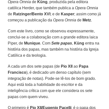
Opera Omnia
de
Küng
, produzida pela editora
católica Herder, que também publica a
Opera Omnia
de
Ratzinger/Bento XVI
; e de
Kasper
; assim como já
começou a publicação da
Opera Omnia
de
Metz
.
Com este livro, como se observou expressamente,
conclui-se a colaboração com a grande editora laica
Piper, de
Munique
. Com
Sete papas
,
Küng
entra na
história dos papas, mas também na história da Igreja
Católica e da teologia.
A cada um dos sete papas (de
Pio XII
ao
Papa
Francisco
), é dedicado um denso capítulo (sem
integração de notas). Pode-se lê-los de bom grado.
Aqui está toda a habilidade do escritor e da
inteligência crítica com que ele considera os sete
papas com quem viveu.
O primeiro é
Pio XII/Eugenio Pacelli
; é o papa dos