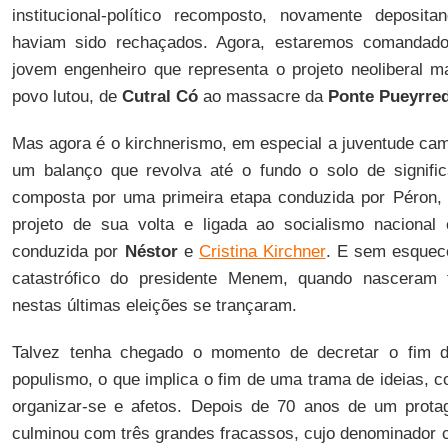
institucional-político recomposto, novamente deposi
haviam sido rechaçados. Agora, estaremos comandad
jovem engenheiro que representa o projeto neoliberal m
povo lutou, de
Cutral Có
ao massacre da
Ponte Pueyrre
Mas agora é o kirchnerismo, em especial a juventude camp
um balanço que revolva até o fundo o solo de signifi
composta por uma primeira etapa conduzida por Péron
projeto de sua volta e ligada ao socialismo nacional 
conduzida por
Néstor
e
Cristina Kirchner
. E sem esquece
catastrófico do presidente Menem, quando nasceram
nestas últimas eleições se trançaram.
Talvez tenha chegado o momento de decretar o fim
populismo, o que implica o fim de uma trama de ideias, c
organizar-se e afetos. Depois de 70 anos de um protag
culminou com três grandes fracassos, cujo denominador c