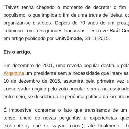
"Talvez tenha chegado o momento de decretar o fim d
populismo, o que implica o fim de uma trama de ideias, c
organizar-se e afetos. Depois de 70 anos de um protag
culminou com três grandes fracassos", escreve
Raúl Cer
em artigo publicado por
UniNômade
, 28-11-2015.
Eis o artigo.
Em dezembro de 2001, uma revolta popular destituiu pela
Argentina
um presidente sem a necessidade que intervie
10 de dezembro de 2015, assumirá pela primeira vez 
conservador ungido pelo voto popular sem a necessidad
entremeio, se desdobra a experiência política do kirchner
É impossível contornar o fato que transitamos de um p
tenso, cheio de novas perguntas e experiências ques
existente (¡ qué se vayan todos!), até finalmente c