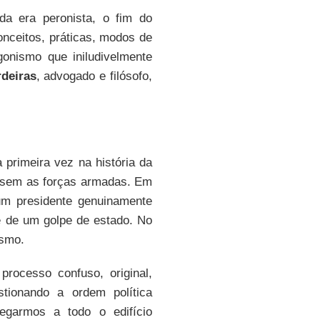
a era peronista, o fim do
onceitos, práticas, modos de
onismo que iniludivelmente
deiras
, advogado e filósofo,
 primeira vez na história da
ssem as forças armadas. Em
um presidente genuinamente
e de um golpe de estado. No
ismo.
rocesso confuso, original,
tionando a ordem política
hegarmos a todo o edifício