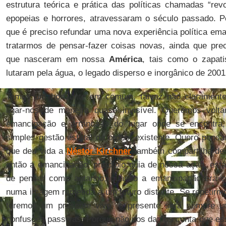
estrutura teórica e prática das políticas chamadas “rev
epopeias e horrores, atravessaram o século passado. 
que é preciso refundar uma nova experiência política em
tratarmos de pensar-fazer coisas novas, ainda que precá
que nasceram em nossa
América
, tais como o zapat
lutaram pela água, o legado disperso e inorgânico de 2001
Temos um horizonte em comum, talvez não claramente 
ligar-nos de maneira quase invisível. Queremos volta
emancipação e arrancá-la do lugar onde se encontra,
simples gestão estatal da ordem existente. Quero pensar
que deu vida a
Néstor Kirchner
também compartilha des
então a emancipação, princípio guia de nossa ação, est
de pensar como antanho, quando a emancipação era c
numa imagem remetida a um futuro distante. Se repetirmo
teremos um presente vivo, o presente será sempre u
confusões passivas. Porque não nos damos conta que es