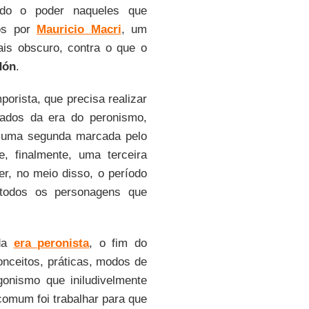
tando o poder naqueles que
os por
Mauricio Macri
, um
ais obscuro, contra o que o
dón
.
orista, que precisa realizar
cados da era do peronismo,
, uma segunda marcada pelo
e, finalmente, uma terceira
r, no meio disso, o período
 todos os personagens que
 da
era peronista
, o fim do
onceitos, práticas, modos de
onismo que iniludivelmente
omum foi trabalhar para que