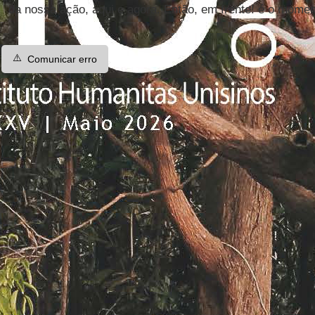
da nossa ação, aqui e agora. Então, em frente! é o momen
⚠️
Comunicar erro