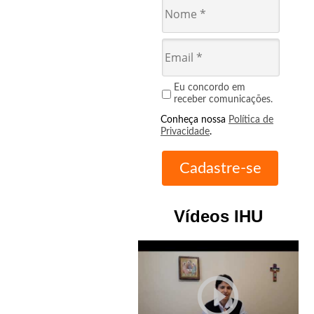
Eu concordo em
receber comunicações.
Conheça nossa
Política de
Privacidade
.
Vídeos IHU
play_circle_outline