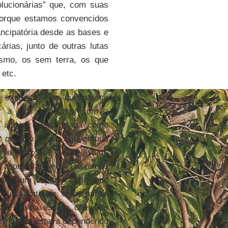
olucionárias” que, com suas
Porque estamos convencidos
ancipatória desde as bases e
rias, junto de outras lutas
ismo, os sem terra, os que
 etc.
explícito, mas que parece
r a ligar a política com a
 isto é, sequestrada como
 que, no fundo, a juventude
se horizonte. Se for assim,
á agora entre nós. Deixemos
omo um objetivo congelado
s essa atitude, então nunca
ma eterna espera cheia de
se futuro estava dependendo