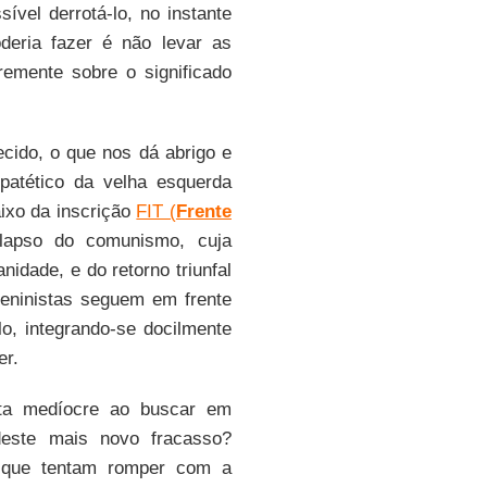
ível derrotá-lo, no instante
deria fazer é não levar as
remente sobre o significado
ido, o que nos dá abrigo e
 patético da velha esquerda
ixo da inscrição
FIT (
Frente
lapso do comunismo, cuja
idade, e do retorno triunfal
leninistas seguem em frente
o, integrando-se docilmente
er.
ta medíocre ao buscar em
este mais novo fracasso?
 que tentam romper com a