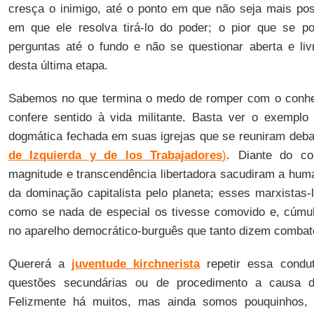
cresça o inimigo, até o ponto em que não seja mais poss
em que ele resolva tirá-lo do poder; o pior que se po
perguntas até o fundo e não se questionar aberta e liv
desta última etapa.
Sabemos no que termina o medo de romper com o conhec
confere sentido à vida militante. Basta ver o exemplo
dogmática fechada em suas igrejas que se reuniram deba
de Izquierda y de los Trabajadores
)
. Diante do co
magnitude e transcendência libertadora sacudiram a human
da dominação capitalista pelo planeta; esses marxistas-
como se nada de especial os tivesse comovido e, cúmul
no aparelho democrático-burguês que tanto dizem combat
Quererá a
juventude kirchnerista
repetir essa condu
questões secundárias ou de procedimento a causa d
Felizmente há muitos, mas ainda somos pouquinhos,