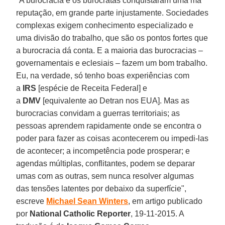
"A burocracia e os burocratas conquistaram uma má
reputação, em grande parte injustamente. Sociedades
complexas exigem conhecimento especializado e
uma divisão do trabalho, que são os pontos fortes que
a burocracia dá conta. E a maioria das burocracias –
governamentais e eclesiais – fazem um bom trabalho.
Eu, na verdade, só tenho boas experiências com
a
IRS
[espécie de Receita Federal] e
a
DMV
[equivalente ao Detran nos EUA]. Mas as
burocracias convidam a guerras territoriais; as
pessoas aprendem rapidamente onde se encontra o
poder para fazer as coisas acontecerem ou impedi-las
de acontecer; a incompetência pode prosperar; e
agendas múltiplas, conflitantes, podem se deparar
umas com as outras, sem nunca resolver algumas
das tensões latentes por debaixo da superfície",
escreve
Michael Sean Winters
, em artigo publicado
por
National Catholic Reporter
, 19-11-2015. A