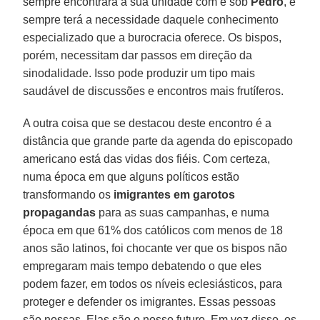
sempre encontrará a sua unidade com e sob
Pedro
, e
sempre terá a necessidade daquele conhecimento
especializado que a burocracia oferece. Os bispos,
porém, necessitam dar passos em direção da
sinodalidade. Isso pode produzir um tipo mais
saudável de discussões e encontros mais frutíferos.
A outra coisa que se destacou deste encontro é a
distância que grande parte da agenda do episcopado
americano está das vidas dos fiéis. Com certeza,
numa época em que alguns políticos estão
transformando os
imigrantes em garotos
propagandas
para as suas campanhas, e numa
época em que 61% dos católicos com menos de 18
anos são latinos, foi chocante ver que os bispos não
empregaram mais tempo debatendo o que eles
podem fazer, em todos os níveis eclesiásticos, para
proteger e defender os imigrantes. Essas pessoas
são nossas. Elas são o nosso futuro. Em vez disso, os