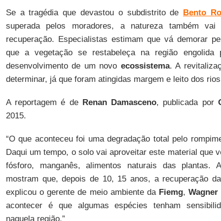
Se a tragédia que devastou o subdistrito de
Bento Ro
superada pelos moradores, a natureza também vai
recuperação. Especialistas estimam que vá demorar p
que a vegetação se restabeleça na região engolida p
desenvolvimento de um novo
ecossistema
. A revitaliza
determinar, já que foram atingidas margem e leito dos rio
A reportagem é de
Renan Damasceno
, publicada por
2015.
“O que aconteceu foi uma degradação total pelo rompimen
Daqui um tempo, o solo vai aproveitar este material que ve
fósforo, manganês, alimentos naturais das plantas. 
mostram que, depois de 10, 15 anos, a recuperação da
explicou o gerente de meio ambiente da
Fiemg
,
Wagner 
acontecer é que algumas espécies tenham sensibilid
naquela região.”