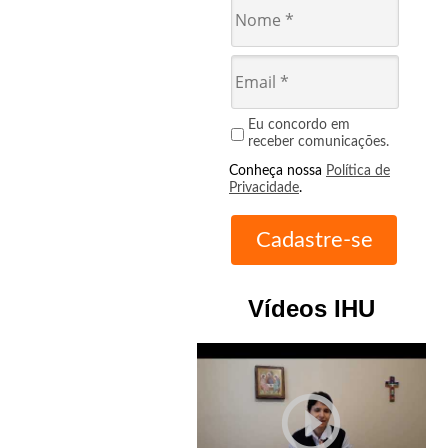
Eu concordo em
receber comunicações.
Conheça nossa
Política de
Privacidade
.
Vídeos IHU
play_circle_outline