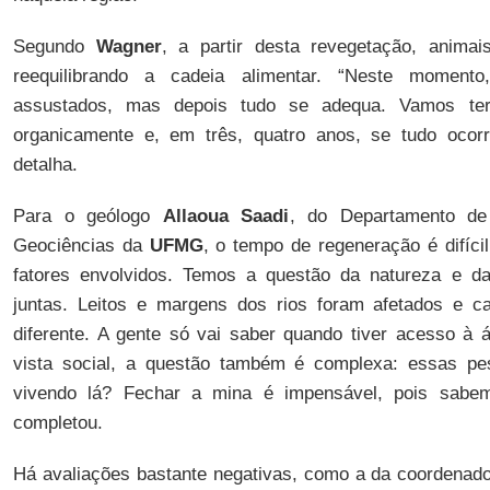
Segundo
Wagner
, a partir desta revegetação, anima
reequilibrando a cadeia alimentar. “Neste momento
assustados, mas depois tudo se adequa. Vamos te
organicamente e, em três, quatro anos, se tudo ocor
detalha.
Para o geólogo
Allaoua Saadi
, do Departamento de 
Geociências da
UFMG
, o tempo de regeneração é difíci
fatores envolvidos. Temos a questão da natureza e d
juntas. Leitos e margens dos rios foram afetados e 
diferente. A gente só vai saber quando tiver acesso à á
vista social, a questão também é complexa: essas pe
vivendo lá? Fechar a mina é impensável, pois sabe
completou.
Há avaliações bastante negativas, como a da coordenad