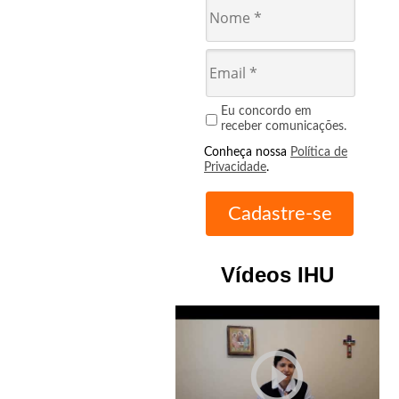
Eu concordo em
receber comunicações.
Conheça nossa
Política de
Privacidade
.
Vídeos IHU
play_circle_outline