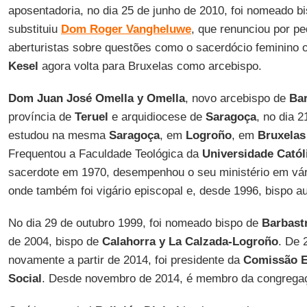
aposentadoria, no dia 25 de junho de 2010, foi nomeado b
substituiu
Dom Roger Vangheluwe
, que renunciou por pe
aberturistas sobre questões como o sacerdócio feminino o
Kesel
agora volta para Bruxelas como arcebispo.
Dom Juan José Omella y Omella
, novo arcebispo de
Ba
província de
Teruel
e arquidiocese de
Saragoça
, no dia 2
estudou na mesma
Saragoça
, em
Logroño
, em
Bruxelas
Frequentou a Faculdade Teológica da
Universidade Catól
sacerdote em 1970, desempenhou o seu ministério em vár
onde também foi vigário episcopal e, desde 1996, bispo aux
No dia 29 de outubro 1999, foi nomeado bispo de
Barbast
de 2004, bispo de
Calahorra y La Calzada-Logroño
. De 
novamente a partir de 2014, foi presidente da
Comissão Ep
Social
. Desde novembro de 2014, é membro da congregaç