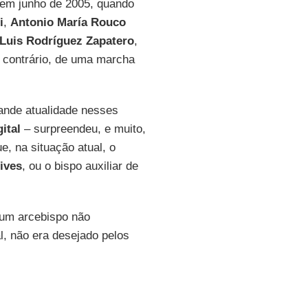
 em junho de 2005, quando
i
,
Antonio María Rouco
Luis Rodríguez Zapatero
,
o contrário, de uma marcha
rande atualidade nesses
ital
– surpreendeu, e muito,
e, na situação atual, o
ives
, ou o bispo auxiliar de
um arcebispo não
al, não era desejado pelos