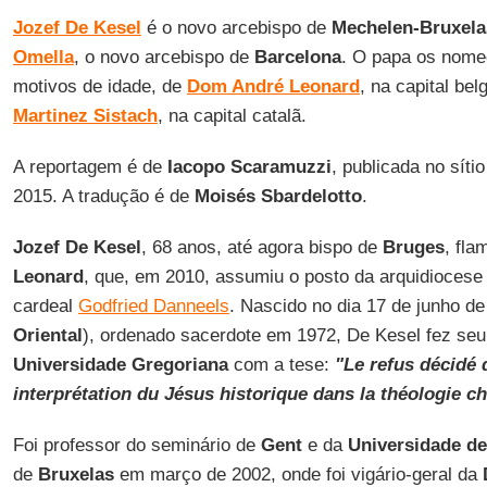
Jozef De Kesel
é o novo arcebispo de
Mechelen-Bruxela
Omella
, o novo arcebispo de
Barcelona
. O papa os nomeo
motivos de idade, de
Dom André Leonard
, na capital bel
Martinez Sistach
, na capital catalã.
A reportagem é de
Iacopo Scaramuzzi
, publicada no síti
2015. A tradução é de
Moisés Sbardelotto
.
Jozef De Kesel
, 68 anos, até agora bispo de
Bruges
, fl
Leonard
, que, em 2010, assumiu o posto da arquidiocese
cardeal
Godfried Danneels
. Nascido no dia 17 de junho d
Oriental
), ordenado sacerdote em 1972, De Kesel fez se
Universidade Gregoriana
com a tese:
"Le refus décidé 
interprétation du Jésus historique dans la théologie 
Foi professor do seminário de
Gent
e da
Universidade de
de
Bruxelas
em março de 2002, onde foi vigário-geral da