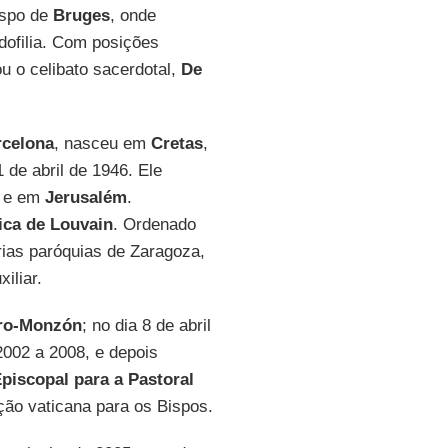
ispo de
Bruges
, onde
dofilia. Com posições
u o celibato sacerdotal,
De
rcelona
, nasceu em
Cretas
,
1 de abril de 1946. Ele
e em
Jerusalém
.
ica de Louvain
. Ordenado
ias paróquias de Zaragoza,
iliar.
ro-Monzón
; no dia 8 de abril
2002 a 2008, e depois
iscopal para a Pastoral
ão vaticana para os Bispos.