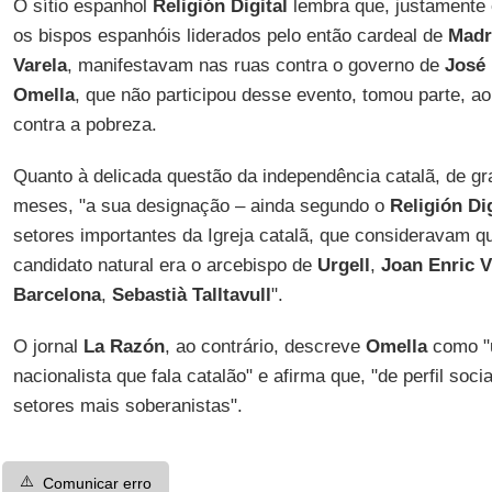
O sítio espanhol
Religión Digital
lembra que, justamente
os bispos espanhóis liderados pelo então cardeal de
Madr
Varela
, manifestavam nas ruas contra o governo de
José 
Omella
, que não participou desse evento, tomou parte, a
contra a pobreza.
Quanto à delicada questão da independência catalã, de g
meses, "a sua designação – ainda segundo o
Religión Dig
setores importantes da Igreja catalã, que consideravam qu
candidato natural era o arcebispo de
Urgell
,
Joan Enric V
Barcelona
,
Sebastià Talltavull
".
O jornal
La Razón
, ao contrário, descreve
Omella
como "
nacionalista que fala catalão" e afirma que, "de perfil soci
setores mais soberanistas".
⚠️
Comunicar erro