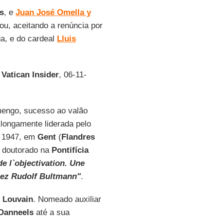
s
, e
Juan José Omella y
u, aceitando a renúncia por
ga, e do cardeal
Lluis
o
Vatican Insider
, 06-11-
amengo, sucesso ao valão
 longamente liderada pelo
e 1947, em
Gent
(
Flandres
u doutorado na
Pontifícia
de l`objectivation. Une
chez Rudolf Bultmann"
.
 Louvain
. Nomeado auxiliar
Danneels
até a sua