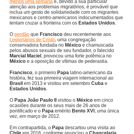
menos uma semana
e, devido à sua particular
atenção aos problemas migratórios, é provável que
inclua um gesto de solidariedade com os migrantes
mexicanos e centro-americanos indocumentados que
tentam cruzar a fronteira com os
Estados Unidos
.
O
perdão
que
Francisco
deu recentemente aos
Legionários de Cristo
, uma congregação
conservadora fundada no
México
e chamuscada
pelos abusos sexuais de seu fundador, o falecido
Marcial Maciel
, provocou uma forte polêmica no
México
e a oposição de vítimas de pederastia.
Francisco
, o primeiro
Papa
latino-americano da
história, fez sua primeira viagem internacional ao
Brasil
em 2013 e visitou em setembro
Cuba
e
Estados Unidos
.
O
Papa João Paulo II
visitou o
México
em cinco
ocasiões durante os seus mais de 26 anos de
pontificado e o
Papa
emérito
Bento XVI
, uma única
vez, em março de 2012.
Em contrapartida, o
Papa
descartou uma visita ao
Chile
em 2016, conforme anunciou a
Chancelaria