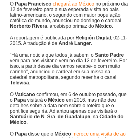
O
Papa Francisco
chegará ao México
no próximo dia
12 de fevereiro para a sua esperada visita ao país
latino-americano, o segundo com maior população
católica do mundo, anunciou no domingo o cardeal
Norberto Rivera
, arcebispo primaz do
México
.
A reportagem é publicada por
Religión Digital
, 02-11-
2015. A tradução é de
André Langer
.
“Há uma notícia que todos já sabem: o
Santo Padre
vem para nos visitar e vem no dia 12 de fevereiro. Por
isso, a partir desse dia vamos recebê-lo com muito
carinho”, anunciou o cardeal em sua missa na
catedral metropolitana, segundo resenha o canal
Televisa
.
O
Vaticano
confirmou, em 6 de outubro passado, que
o
Papa
visitará o
México
em 2016, mas não deu
detalhes sobre a data nem sobre o roteiro que o
pontífice seguiria. Adiantou apenas que visitará o
Santuário de N. Sra. de Guadalupe
, na
Cidade do
México
.
O
Papa
disse que o
México
merece uma visita de ao