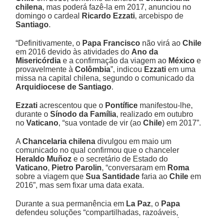
chilena
, mas poderá fazê-la em 2017, anunciou no
domingo o cardeal
Ricardo Ezzati
, arcebispo de
Santiago
.
“Definitivamente, o
Papa Francisco
não virá ao
Chile
em 2016 devido às atividades do
Ano da
Misericórdia
e a confirmação da viagem ao
México
e
provavelmente à
Colômbia
”, indicou
Ezzati
em uma
missa na capital chilena, segundo o comunicado da
Arquidiocese de Santiago
.
Ezzati
acrescentou que o
Pontífice
manifestou-lhe,
durante o
Sínodo da Família
, realizado em outubro
no
Vaticano
, “sua vontade de vir (ao
Chile
) em 2017”.
A
Chancelaria chilena
divulgou em maio um
comunicado no qual confirmou que o chanceler
Heraldo Muñoz
e o secretário de Estado do
Vaticano
,
Pietro Parolin
, “conversaram em
Roma
sobre a viagem que
Sua Santidade
faria ao
Chile
em
2016”, mas sem fixar uma data exata.
Durante a sua permanência em
La Paz
, o
Papa
defendeu soluções “compartilhadas, razoáveis,