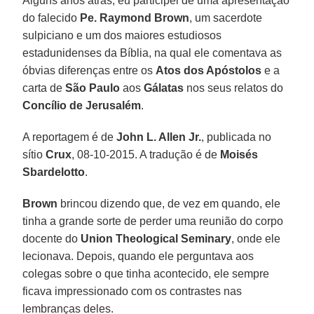
Alguns anos atrás, eu participei de uma apresentação
do falecido
Pe. Raymond Brown
, um sacerdote
sulpiciano e um dos maiores estudiosos
estadunidenses da Bíblia, na qual ele comentava as
óbvias diferenças entre os
Atos dos Apóstolos
e a
carta de
São Paulo
aos
Gálatas
nos seus relatos do
Concílio de Jerusalém
.
A reportagem é de
John L. Allen Jr.
, publicada no
sítio
Crux
, 08-10-2015. A tradução é de
Moisés
Sbardelotto
.
Brown
brincou dizendo que, de vez em quando, ele
tinha a grande sorte de perder uma reunião do corpo
docente do
Union Theological Seminary
, onde ele
lecionava. Depois, quando ele perguntava aos
colegas sobre o que tinha acontecido, ele sempre
ficava impressionado com os contrastes nas
lembranças deles.