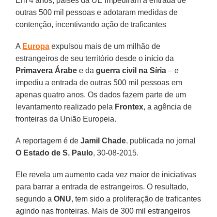
Em 4 anos, países da UE impediram a entrada de
outras 500 mil pessoas e adotaram medidas de
contenção, incentivando ação de traficantes
A
Europa
expulsou mais de um milhão de
estrangeiros de seu território desde o início da
Primavera Árabe
e da
guerra civil na Síria
– e
impediu a entrada de outras 500 mil pessoas em
apenas quatro anos. Os dados fazem parte de um
levantamento realizado pela
Frontex
, a agência de
fronteiras da União Europeia.
A reportagem é de
Jamil Chade
, publicada no jornal
O Estado de S. Paulo
, 30-08-2015.
Ele revela um aumento cada vez maior de iniciativas
para barrar a entrada de estrangeiros. O resultado,
segundo a
ONU
, tem sido a proliferação de traficantes
agindo nas fronteiras. Mais de 300 mil estrangeiros