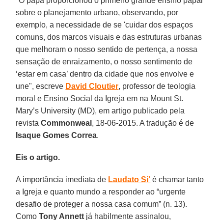
"O papa proporcionou o primeiro grande ensino papal
sobre o planejamento urbano, observando, por
exemplo, a necessidade de se 'cuidar dos espaços
comuns, dos marcos visuais e das estruturas urbanas
que melhoram o nosso sentido de pertença, a nossa
sensação de enraizamento, o nosso sentimento de
‘estar em casa’ dentro da cidade que nos envolve e
une", escreve
David Cloutier
, professor de teologia
moral e Ensino Social da Igreja em na Mount St.
Mary’s University (MD), em artigo publicado pela
revista
Commonweal
, 18-06-2015. A tradução é de
Isaque Gomes Correa
.
Eis o artigo.
A importância imediata de
Laudato Si’
é chamar tanto
a Igreja e quanto mundo a responder ao “urgente
desafio de proteger a nossa casa comum” (n. 13).
Como
Tony Annett
já habilmente assinalou,