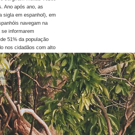
s. Ano após ano, as
na sigla em espanhol), em
espanhóis navegam na
a se informarem
 de 51% da população
o nos cidadãos com alto
ativismo preguiçoso” ou
 nas urnas ou na rua. São
mpromisso dos usuários.
te” da realidade.