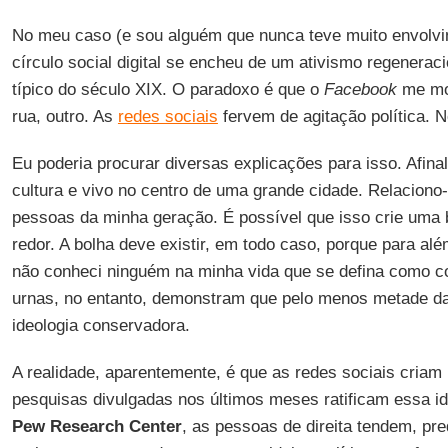
No meu caso (e sou alguém que nunca teve muito envolvim
círculo social digital se encheu de um ativismo regenerac
típico do século XIX. O paradoxo é que o
Facebook
me mos
rua, outro. As
redes sociais
fervem de agitação política. 
Eu poderia procurar diversas explicações para isso. Afina
cultura e vivo no centro de uma grande cidade. Relacion
pessoas da minha geração. É possível que isso crie uma 
redor. A bolha deve existir, em todo caso, porque para al
não conheci ninguém na minha vida que se defina como co
urnas, no entanto, demonstram que pelo menos metade 
ideologia conservadora.
A realidade, aparentemente, é que as redes sociais criam
pesquisas divulgadas nos últimos meses ratificam essa i
Pew Research Center
, as pessoas de direita tendem, pr