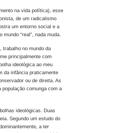
ento na vida política), esse
ionista, de um radicalismo
tra um entorno social e a
No mundo “real”, nada muda.
l, trabalho no mundo da
o-me principalmente com
bolha ideológica ao meu
ém da infância praticamente
nservador ou de direita. As
da população comunga com a
 bolhas ideológicas. Duas
deia. Segundo um estudo do
edominantemente, a ter