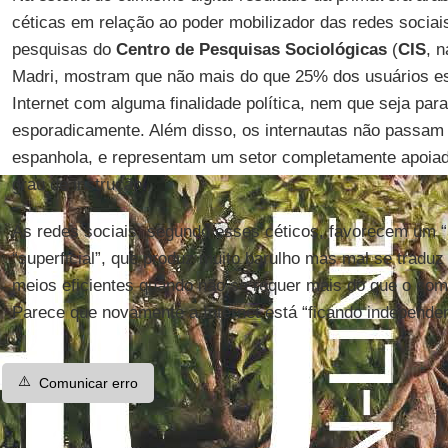
céticas em relação ao poder mobilizador das redes sociai
pesquisas do
Centro de Pesquisas Sociológicas
(
CIS
, 
Madri, mostram que não mais do que 25% dos usuários 
Internet com alguma finalidade política, nem que seja par
esporadicamente. Além disso, os internautas não passam
espanhola, e representam um setor completamente apoiad
grau de instrução.
As redes sociais, segundo esses céticos, favorecem um “
“superficial”, que produz muito barulho mas mal se traduz
meios eficientes quando não se requer mais do que o co
Parece que novamente a Internet está “ficando independen
⚠️
Comunicar erro