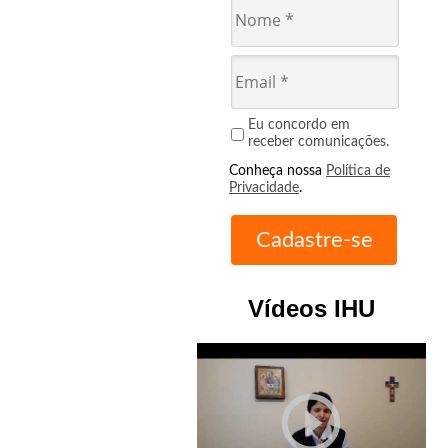
Eu concordo em
receber comunicações.
Conheça nossa
Política de
Privacidade
.
Vídeos IHU
play_circle_outline