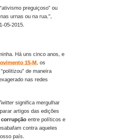
“ativismo preguiçoso” ou
 nas urnas ou na rua.",
31-05-2015.
inha. Há uns cinco anos, e
ovimento 15-M
, os
“politizou” de maneira
 exagerado nas redes
Twitter
significa mergulhar
arar artigos das edições
e
corrupção
entre políticos e
esabafam contra aqueles
osso país.