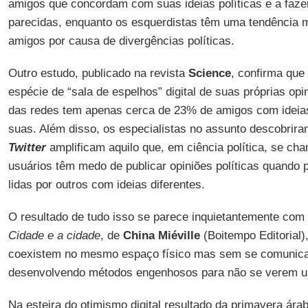
amigos que concordam com suas ideias políticas e a faze
parecidas, enquanto os esquerdistas têm uma tendência m
amigos por causa de divergências políticas.
Outro estudo, publicado na revista
Science
, confirma qu
espécie de “sala de espelhos” digital de suas próprias opi
das redes tem apenas cerca de 23% de amigos com ideias 
suas. Além disso, os especialistas no assunto descobrir
Twitter
amplificam aquilo que, em ciência política, se cham
usuários têm medo de publicar opiniões políticas quando
lidas por outros com ideias diferentes.
O resultado de tudo isso se parece inquietantemente co
Cidade e a cidade
, de
China Miéville
(Boitempo Editorial)
coexistem no mesmo espaço físico mas sem se comunica
desenvolvendo métodos engenhosos para não se verem u
Na esteira do otimismo digital resultado da primavera ár