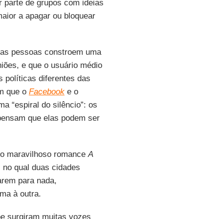
r parte de grupos com ideias
aior a apagar ou bloquear
e as pessoas constroem uma
niões, e que o usuário médio
políticas diferentes das
am que o
Facebook
e o
a “espiral do silêncio”: os
 pensam que elas podem ser
m o maravilhoso romance
A
, no qual duas cidades
rem para nada,
ma à outra.
abe surgiram muitas vozes