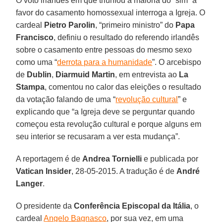
O voto irlandês em que triunfou a maioria do “sim” a
favor do casamento homossexual interroga a Igreja. O
cardeal
Pietro Parolin
, “primeiro ministro” do
Papa
Francisco
, definiu o resultado do referendo irlandês
sobre o casamento entre pessoas do mesmo sexo
como uma “
derrota para a humanidade
”. O arcebispo
de
Dublin
,
Diarmuid Martin
, em entrevista ao
La
Stampa
, comentou no calor das eleições o resultado
da votação falando de uma “
revolução cultural
” e
explicando que “a Igreja deve se perguntar quando
começou esta revolução cultural e porque alguns em
seu interior se recusaram a ver esta mudança”.
A reportagem é de
Andrea Tornielli
e publicada por
Vatican Insider
, 28-05-2015. A tradução é de
André
Langer
.
O presidente da
Conferência Episcopal da Itália
, o
cardeal
Angelo Bagnasco
, por sua vez, em uma