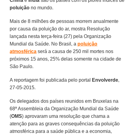
China
e
Índia
são os países com os piores índices de
poluição
no mundo.
Mais de 8 milhões de pessoas morrem anualmente
por causa da poluição do ar, mostra Resolução
lançada nesta terça-feira (27) pela Organização
Mundial da Saúde. No Brasil, a
poluição
atmosférica
será a causa de 250 mil mortes nos
próximos 15 anos, 25% delas somente na cidade de
São Paulo.
A reportagem foi publicada pelo portal
Envolverde
,
27-05-2015.
Os delegados dos países reunidos em Bruxelas na
68ª Assembleia da Organização Mundial da Saúde
(
OMS
) aprovaram uma resolução que chama a
atenção para as graves consequências da poluição
atmosférica para a saúde pública e a economia,