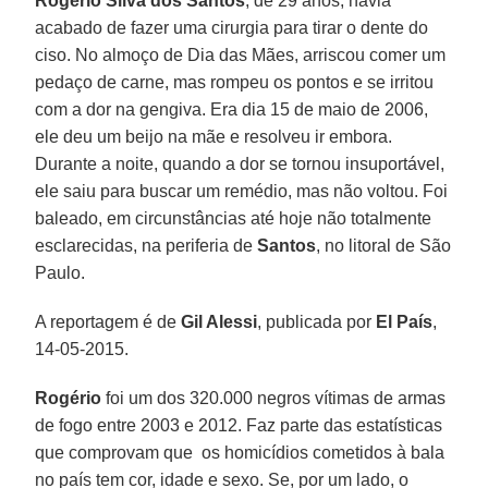
Rogério Silva dos Santos
, de 29 anos, havia
acabado de fazer uma cirurgia para tirar o dente do
ciso. No almoço de Dia das Mães, arriscou comer um
pedaço de carne, mas rompeu os pontos e se irritou
com a dor na gengiva. Era dia 15 de maio de 2006,
ele deu um beijo na mãe e resolveu ir embora.
Durante a noite, quando a dor se tornou insuportável,
ele saiu para buscar um remédio, mas não voltou. Foi
baleado, em circunstâncias até hoje não totalmente
esclarecidas, na periferia de
Santos
, no litoral de São
Paulo.
A reportagem é de
Gil Alessi
, publicada por
El País
,
14-05-2015.
Rogério
foi um dos 320.000 negros vítimas de armas
de fogo entre 2003 e 2012. Faz parte das estatísticas
que comprovam que os homicídios cometidos à bala
no país tem cor, idade e sexo. Se, por um lado, o