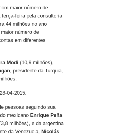
l com maior número de
 terça-feira pela consultoria
tra 44 milhões no ano
m maior número de
ontas em diferentes
ra Modi
(10,9 milhões),
ogan
, presidente da Turquia,
milhões.
 28-04-2015.
 de pessoas seguindo sua
s do mexicano
Enrique Peña
3,8 milhões), e da argentina
ente da Venezuela,
Nicolás