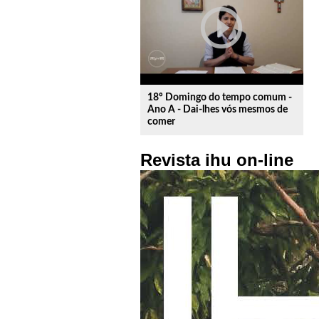
play_circle_outline
18º Domingo do tempo comum -
Ano A - Dai-lhes vós mesmos de
comer
Revista ihu on-line