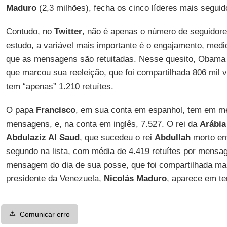
Maduro
(2,3 milhões), fecha os cinco líderes mais seguid
Contudo, no
Twitter
, não é apenas o número de seguidore
estudo, a variável mais importante é o engajamento, med
que as mensagens são retuitadas. Nesse quesito, Obama f
que marcou sua reeleição, que foi compartilhada 806 mil 
tem “apenas” 1.210 retuítes.
O papa
Francisco
, em sua conta em espanhol, tem em mé
mensagens, e, na conta em inglês, 7.527. O rei da
Arábia
Abdulaziz Al Saud
, que sucedeu o rei
Abdullah
morto em 
segundo na lista, com média de 4.419 retuítes por mensage
mensagem do dia de sua posse, que foi compartilhada ma
presidente da Venezuela,
Nicolás Maduro
, aparece em te
⚠️
Comunicar erro