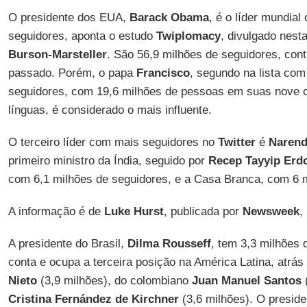
O presidente dos EUA,
Barack Obama
, é o líder mundia
seguidores, aponta o estudo
Twiplomacy
, divulgado nesta
Burson-Marsteller
. São 56,9 milhões de seguidores, con
passado. Porém, o papa
Francisco
, segundo na lista co
seguidores, com 19,6 milhões de pessoas em suas nove c
línguas, é considerado o mais influente.
O terceiro líder com mais seguidores no
Twitter
é
Narend
primeiro ministro da Índia, seguido por
Recep Tayyip Erd
com 6,1 milhões de seguidores, e a Casa Branca, com 6 
A informação é de
Luke Hurst
, publicada por
Newsweek
,
A presidente do Brasil,
Dilma Rousseff
, tem 3,3 milhões
conta e ocupa a terceira posição na América Latina, atrá
Nieto
(3,9 milhões), do colombiano
Juan Manuel Santos
(
Cristina Fernández de Kirchner
(3,6 milhões). O presid