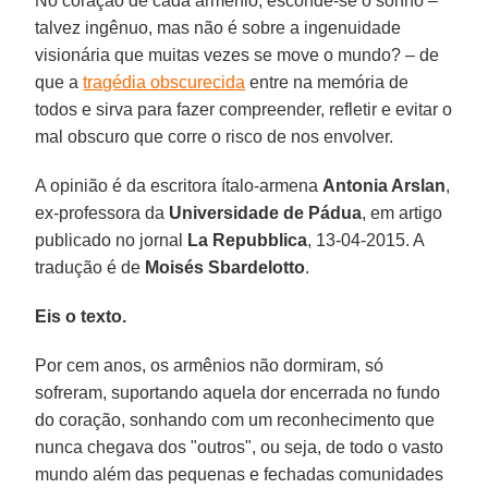
No coração de cada armênio, esconde-se o sonho –
talvez ingênuo, mas não é sobre a ingenuidade
visionária que muitas vezes se move o mundo? – de
que a
tragédia obscurecida
entre na memória de
todos e sirva para fazer compreender, refletir e evitar o
mal obscuro que corre o risco de nos envolver.
A opinião é da escritora ítalo-armena
Antonia Arslan
,
ex-professora da
Universidade de Pádua
, em artigo
publicado no jornal
La Repubblica
, 13-04-2015. A
tradução é de
Moisés Sbardelotto
.
Eis o texto.
Por cem anos, os armênios não dormiram, só
sofreram, suportando aquela dor encerrada no fundo
do coração, sonhando com um reconhecimento que
nunca chegava dos "outros", ou seja, de todo o vasto
mundo além das pequenas e fechadas comunidades