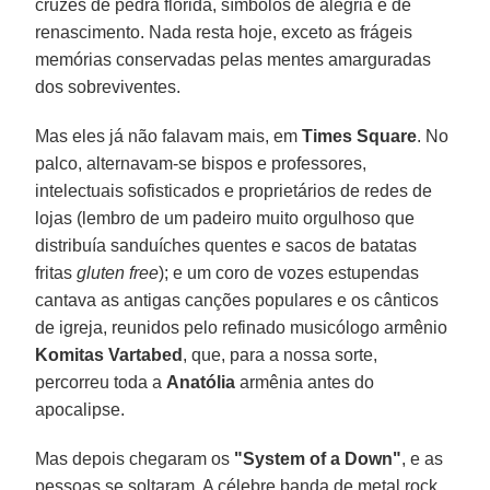
cruzes de pedra florida, símbolos de alegria e de
renascimento. Nada resta hoje, exceto as frágeis
memórias conservadas pelas mentes amarguradas
dos sobreviventes.
Mas eles já não falavam mais, em
Times Square
. No
palco, alternavam-se bispos e professores,
intelectuais sofisticados e proprietários de redes de
lojas (lembro de um padeiro muito orgulhoso que
distribuía sanduíches quentes e sacos de batatas
fritas
gluten free
); e um coro de vozes estupendas
cantava as antigas canções populares e os cânticos
de igreja, reunidos pelo refinado musicólogo armênio
Komitas Vartabed
, que, para a nossa sorte,
percorreu toda a
Anatólia
armênia antes do
apocalipse.
Mas depois chegaram os
"System of a Down"
, e as
pessoas se soltaram. A célebre banda de metal rock,