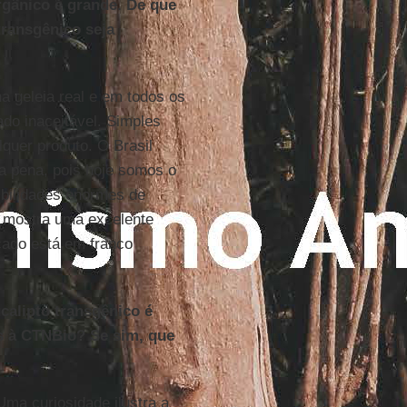
gânico é grande. De que
transgênico seja
na geleia real e em todos os
do inaceitável. Simples
quer produto. O Brasil
a pena, pois hoje somos o
ibilidades enormes de
e mostra uma excelente
rcado está em franco
alipto transgênico é
s à CTNBio? Se sim, que
Uma curiosidade ilustra a