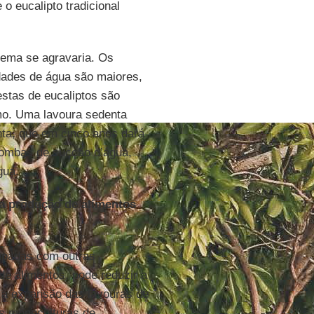
o eucalipto tradicional
lema se agravaria. Os
dades de água são maiores,
estas de eucaliptos são
mo. Uma lavoura sedenta
nta, que em cinco anos dará
 bombas de sucção d’água,
gua.
 a produção de alimentos
cupadas com outras
de alimentos, pode reduzir a
 a expansão das lavouras de
as monoculturas de