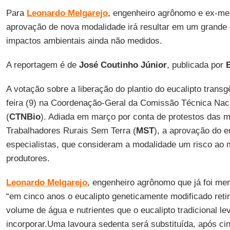
Para
Leonardo Melgarejo
, engenheiro agrônomo e ex-m
aprovação de nova modalidade irá resultar em um grande
impactos ambientais ainda não medidos.
A reportagem é de
José Coutinho Júnior
, publicada por
B
A votação sobre a liberação do plantio do eucalipto trans
feira (9) na Coordenação-Geral da Comissão Técnica Nac
(
CTNBio
). Adiada em março por conta de protestos das 
Trabalhadores Rurais Sem Terra (
MST
), a aprovação do e
especialistas, que consideram a modalidade um risco ao 
produtores.
Leonardo Melgarejo
, engenheiro agrônomo que já foi m
“em cinco anos o eucalipto geneticamente modificado reti
volume de água e nutrientes que o eucalipto tradicional le
incorporar.Uma lavoura sedenta será substituída, após cin