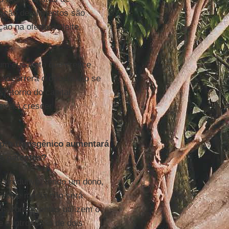
dução de alimentos são
ão na oferta de leite,
 um eucalipto que cresce
. Ocorrerá o oposto. Ao se
 retorno do capital
deverá crescer
ipto transgênico aumentará
s patentes?
s produtivo, tendo um dono,
vidade média não será
us concorrentes utilizem o
 a introdução de dois