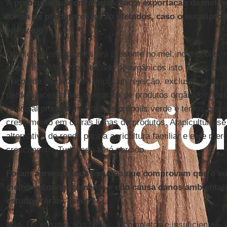
A preocupação com a produção e exportação de mel or
forma os produtores serão afetados, caso o eucalipto 
aprovado?
O pólen transgênico estará presente no mel, no própolis, 
seus derivados. No mercado de orgânicos isto é considera
traços de material GM implicam rejeição, exclusão de qual
perderá acesso aos mercados de produtos orgânicos. Um
principal produtor mundial de própolis verde e temos poss
crescimento em outras linhas de produtos. A apicultura s
alternativa de renda para a agricultura familiar e este me
crescimento. Tudo isso será perdido.
Foram apresentados estudos que comprovam que o euc
melhor economicamente e não causa danos ambientai
estudos foram esses?
Não. Os estudos são falhos, incompletos e insuficientes. 