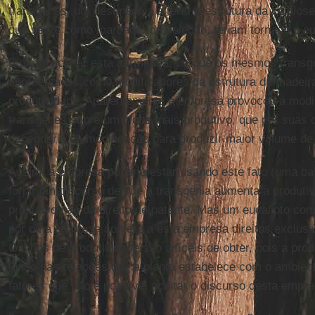
transgenes, um destinado a alterar a estrutura da celulose
que serve como marcador de seleção, teriam tornado o euc
É difícil aceitar esta afirmativa, porque os mesmos trans
apresentados como modificadores da estrutura da madeir
produtividade. Aparentemente a empresa provocou a modif
transgenes sobre um clone mais produtivo, que por suas c
dependeria da modificação para produzir maior volume d
Assim, a empresa poderia estar usando este fato (uma ba
forjar um discurso de que a transgenia aumenta a produti
produtivo não dá direito de patente. Mas um eucalipto c
por uma empresa confere a esta empresa direitos exclusiv
Ganhos de produtividade são difíceis de obter, pois a prod
longo das relações que a planta estabelece com o ambien
fatores que não é possível aceitar o discurso desta empre