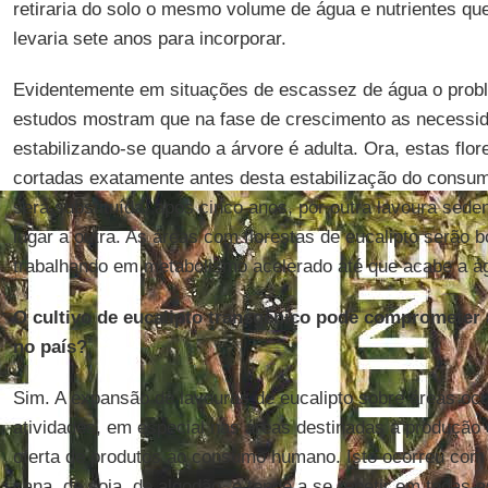
retiraria do solo o mesmo volume de água e nutrientes que 
levaria sete anos para incorporar.
Evidentemente em situações de escassez de água o prob
estudos mostram que na fase de crescimento as necessi
estabilizando-se quando a árvore é adulta. Ora, estas flor
cortadas exatamente antes desta estabilização do consu
será substituída, após cinco anos, por outra lavoura sede
lugar a outra. As áreas com florestas de eucalipto serão
trabalhando em metabolismo acelerado até que acabe a á
O cultivo de eucalipto transgênico pode comprometer
no país?
Sim. A expansão de lavouras de eucalipto sobre áreas o
atividades, em especial nas áreas destinadas à produção 
oferta de produtos ao consumo humano. Isto ocorreu com
cana, de soja, de algodão, e tende a se repetir em todas 