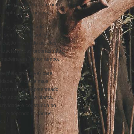
, alongando células, e outro
alipto mais produtivo.
genes já haviam sido
a, sem impacto sobre a
icação inserindo aqueles
aracterísticas próprias não
e madeira em menor tempo.
se mais produtiva) para
vidade. Um clone mais
om um transgene patenteado
os sobre aquela planta.
utividade é construída ao
te, e depende de tantos
sa.