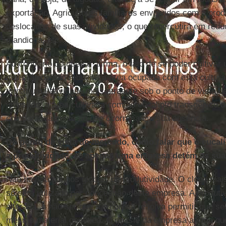
exportação. Agricultores familiares envolvidos com a pro
deslocados de suas atividades, o que repercutirá em reduç
mandioca, etc.
Ao contrário do que se afirma, o fato de se poder cultivar
mais rápido não reduzirá a área ocupada com esta cultura
tornar uma atividade mais atraente sob o ponto de vista de
investido, a área cultivada com ao eucalipto transgênico 
comparativamente ao que ocorreria em sua ausência.
Do ponto de vista do mercado, como falar que o eucal
a produtividade, se apenas uma empresa detém as sua
Não haverá ganhos globais de produtividade. O clone mai
só será utilizado por concessão desta empresa. A produti
alterada, a não ser que a empresa resolva permitir que se
mesmo material genético. O dossiê da empresa afirma que