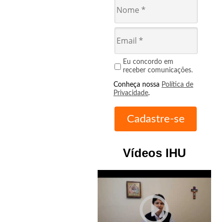
Eu concordo em
receber comunicações.
Conheça nossa
Política de
Privacidade
.
Vídeos IHU
play_circle_outline