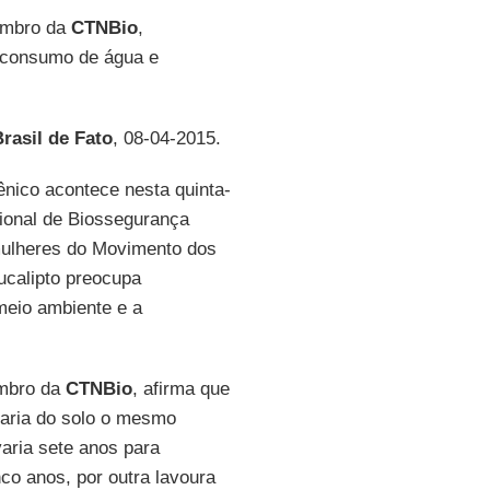
embro da
CTNBio
,
 consumo de água e
rasil de Fato
, 08-04-2015.
gênico acontece nesta quinta-
ional de Biossegurança
mulheres do Movimento dos
ucalipto preocupa
meio ambiente e a
embro da
CTNBio
, afirma que
raria do solo o mesmo
varia sete anos para
co anos, por outra lavoura