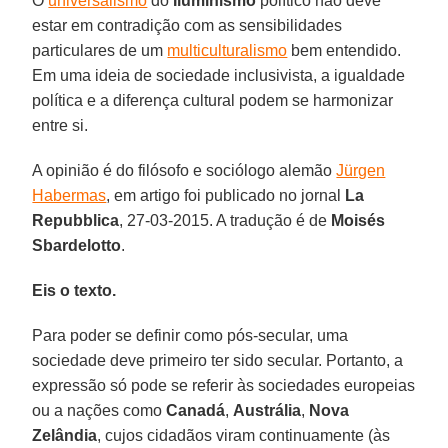
O
universalismo
do
Iluminismo
político não deve
estar em contradição com as sensibilidades
particulares de um
multiculturalismo
bem entendido.
Em uma ideia de sociedade inclusivista, a igualdade
política e a diferença cultural podem se harmonizar
entre si.
A opinião é do filósofo e sociólogo alemão
Jürgen
Habermas
, em artigo foi publicado no jornal
La
Repubblica
, 27-03-2015. A tradução é de
Moisés
Sbardelotto
.
Eis o texto.
Para poder se definir como pós-secular, uma
sociedade deve primeiro ter sido secular. Portanto, a
expressão só pode se referir às sociedades europeias
ou a nações como
Canadá
,
Austrália
,
Nova
Zelândia
, cujos cidadãos viram continuamente (às