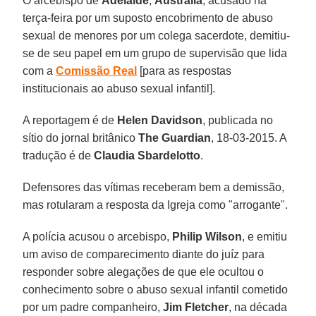
O arcebispo de
Adelaide
,
Austrália
, acusado na
terça-feira por um suposto encobrimento de abuso
sexual de menores por um colega sacerdote, demitiu-
se de seu papel em um grupo de supervisão que lida
com a
Comissão Real
[para as respostas
institucionais ao abuso sexual infantil].
A reportagem é de
Helen Davidson
, publicada no
sítio do jornal britânico
The Guardian
, 18-03-2015. A
tradução é de
Claudia Sbardelotto
.
Defensores das vítimas receberam bem a demissão,
mas rotularam a resposta da Igreja como "arrogante".
A polícia acusou o arcebispo,
Philip Wilson
, e emitiu
um aviso de comparecimento diante do juíz para
responder sobre alegações de que ele ocultou o
conhecimento sobre o abuso sexual infantil cometido
por um padre companheiro,
Jim Fletcher
, na década