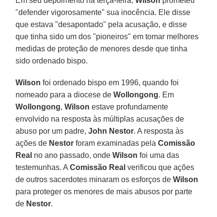
Em seu depoimento na terça-feira,
Wilson
prometeu
"defender vigorosamente" sua inocência. Ele disse
que estava "desapontado" pela acusação, e disse
que tinha sido um dos "pioneiros" em tomar melhores
medidas de proteção de menores desde que tinha
sido ordenado bispo.
Wilson
foi ordenado bispo em 1996, quando foi
nomeado para a diocese de
Wollongong
. Em
Wollongong
,
Wilson
estave profundamente
envolvido na resposta às múltiplas acusações de
abuso por um padre,
John Nestor
. A resposta às
ações de
Nestor
foram examinadas pela
Comissão
Real
no ano passado, onde
Wilson
foi uma das
testemunhas. A
Comissão Real
verificou que ações
de outros sacerdotes minaram os esforços de
Wilson
para proteger os menores de mais abusos por parte
de
Nestor
.