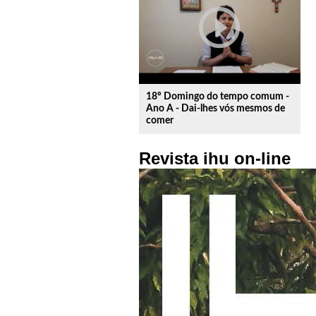
play_circle_outline
18º Domingo do tempo comum -
Ano A - Dai-lhes vós mesmos de
comer
Revista ihu on-line