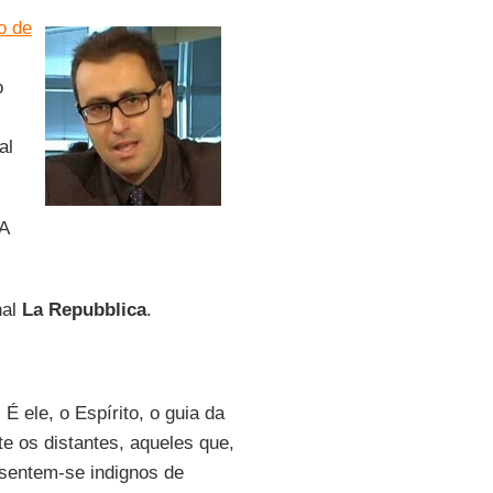
o de
o
al
 A
nal
La Repubblica
.
 ele, o Espírito, o guia da
te os distantes, aqueles que,
 sentem-se indignos de