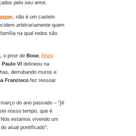
açados pelo seu amor.
asper
, não é um castelo
ecidem arbitrariamente quem
família na qual todos são
o
, o prior de
Bose
,
Enzo
e
Paulo VI
delineou na
chas, derrubando muros e
a Francisco
fez ressoar
 março do ano passado – "[é
neste nosso tempo, que é
o. Nós estamos vivendo um
o atual pontificado".