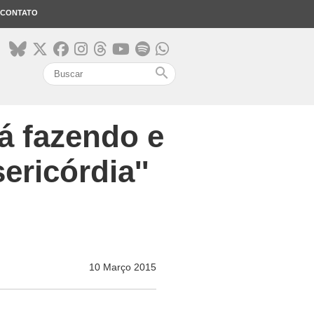
CONTATO
search
tá fazendo e
ricórdia''
10 Março 2015