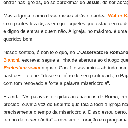
entrar nas igrejas, de se aproximar de
Jesus
, de ser abr
Mas a Igreja, como disse meses atrás o cardeal
Walter K
com pontes levadiças em que aqueles que estão dentro d
é digno de entrar e quem não. A Igreja, no máximo, é uma 
queridos bem.
Nesse sentido, é bonito o que, no
L'Osservatore Roman
Bianchi
, escreve: segue a linha de abertura ao diálogo qu
Ecclesiam suam
e que o Concílio assumiu – abrindo bre
bastiões – e que, "desde o início do seu pontificado, o
Pap
com tom renovado e forte a palavra misericórdia".
E ainda: "As palavras dirigidas aos párocos de
Roma
, em
preciso] ouvir a voz do Espírito que fala a toda a Igreja 
precisamente o tempo da misericórdia. Disso estou cert
tempo de misericórdia" – revelam o coração e o programa d