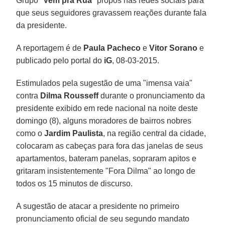
Grupo "
Vem pra Rua
" propôs nas redes sociais para
que seus seguidores gravassem reações durante fala
da presidente.
A reportagem é de
Paula Pacheco
e
Vitor Sorano
e
publicado pelo portal do
iG
, 08-03-2015.
Estimulados pela sugestão de uma "imensa vaia"
contra
Dilma Rousseff
durante o pronunciamento da
presidente exibido em rede nacional na noite deste
domingo (8), alguns moradores de bairros nobres
como o
Jardim Paulista
, na região central da cidade,
colocaram as cabeças para fora das janelas de seus
apartamentos, bateram panelas, sopraram apitos e
gritaram insistentemente "Fora Dilma" ao longo de
todos os 15 minutos de discurso.
A sugestão de atacar a presidente no primeiro
pronunciamento oficial de seu segundo mandato