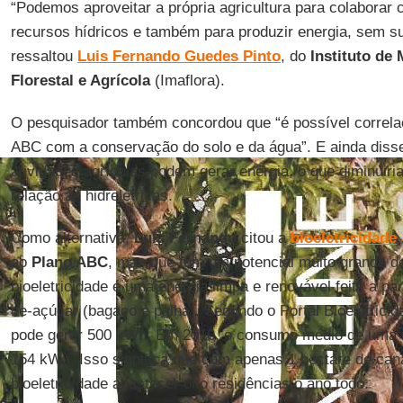
“Podemos aproveitar a própria agricultura para colabora
recursos hídricos e também para produzir energia, sem su
ressaltou
Luis Fernando Guedes Pinto
, do
Instituto de 
Florestal e Agrícola
(Imaflora).
O pesquisador também concordou que “é possível correla
ABC com a conservação do solo e da água”. E ainda diss
atividades agrícolas podem gerar energia, o que diminuir
relação às hidrelétricas.
Como alternativa,
Luis Fernando
citou a
bioeletricidade
ao
Plano ABC
, mas que tem um potencial muito grande de
bioeletricidade é uma energia limpa e renovável feita a pa
de-açúcar (bagaço e palha). Segundo o Portal Bioeletricid
pode gerar 500 kWh. Em 2010, o consumo médio de uma res
154 kWh. Isso significa que com apenas 1 hectare de can
bioeletricidade abastecer oito residências o ano todo.