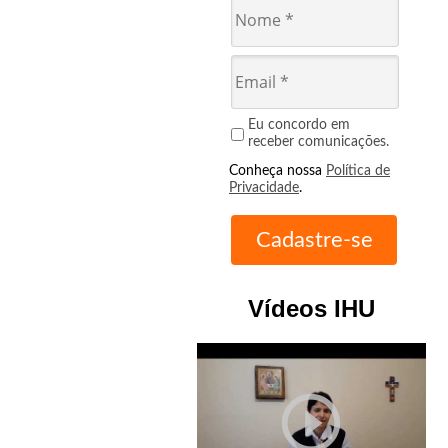
Eu concordo em
receber comunicações.
Conheça nossa
Política de
Privacidade
.
Vídeos IHU
play_circle_outline