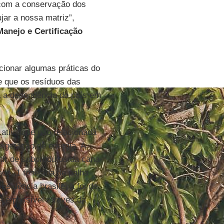
r com a conservação dos
jar a nossa matriz”,
Manejo e Certificação
cionar algumas práticas do
e que os resíduos das
ia a dependência do país em
, atividade não relacionada
 geração de energia. A
rtir de subprodutos da cana-
ade, 1 tonelada de palha
idência brasileira foi de
a é possível através da