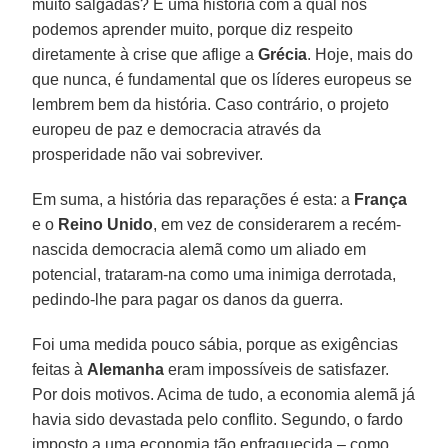
muito salgadas? É uma história com a qual nós
podemos aprender muito, porque diz respeito
diretamente à crise que aflige a
Grécia
. Hoje, mais do
que nunca, é fundamental que os líderes europeus se
lembrem bem da história. Caso contrário, o projeto
europeu de paz e democracia através da
prosperidade não vai sobreviver.
Em suma, a história das reparações é esta: a
França
e o
Reino Unido
, em vez de considerarem a recém-
nascida democracia alemã como um aliado em
potencial, trataram-na como uma inimiga derrotada,
pedindo-lhe para pagar os danos da guerra.
Foi uma medida pouco sábia, porque as exigências
feitas à
Alemanha
eram impossíveis de satisfazer.
Por dois motivos. Acima de tudo, a economia alemã já
havia sido devastada pelo conflito. Segundo, o fardo
imposto a uma economia tão enfraquecida – como