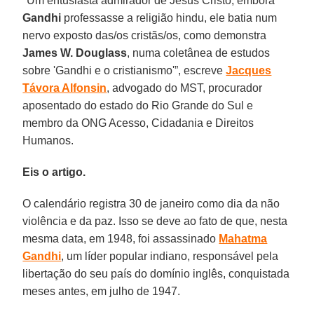
"Um entusiasta admirador de Jesus Cristo, embora
Gandhi
professasse a religião hindu, ele batia num
nervo exposto das/os cristãs/os, como demonstra
James W. Douglass
, numa coletânea de estudos
sobre 'Gandhi e o cristianismo'”, escreve
Jacques
Távora Alfonsin
, advogado do MST, procurador
aposentado do estado do Rio Grande do Sul e
membro da ONG Acesso, Cidadania e Direitos
Humanos.
Eis o artigo.
O calendário registra 30 de janeiro como dia da não
violência e da paz. Isso se deve ao fato de que, nesta
mesma data, em 1948, foi assassinado
Mahatma
Gandhi
, um líder popular indiano, responsável pela
libertação do seu país do domínio inglês, conquistada
meses antes, em julho de 1947.