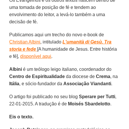
Os Evangelhos e os outros textos nascem dentro de
uma tomada de posição de fé e tendem ao
envolvimento do leitor, a levá-lo também a uma
decisão de fé.
Publicamos aqui um trecho do novo e-book de
Christian Albini
, intitulado
L'umanità di Gesù. Tra
storia e fede
[A humanidade de Jesus. Entre história
e fé],
disponível aqui
.
Albini
é um teólogo leigo italiano, coordenador do
Centro de Espiritualidade
da diocese de
Crema
, na
Itália
, e sócio-fundador da
Associação Viandanti
.
O artigo foi publicado no seu blog
Sperare per Tutti
,
22-01-2015. A tradução é de
Moisés Sbardelotto
.
Eis o texto.