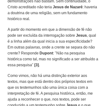
demonstrações não bastam. Sem continuidade, o
Cristo acreditado não teria
Jesus de Nazaré
: haveria
a doutrina de uma religião, sem um fundamento
histórico real.
A partir do momento em que a dimensão de fé não
pode ser excluída da interrogação sobre
Jesus
, qual
é a linha além da qual inicia a sua especificidade?
Em outras palavras, onde a crente se separa do não
crente? Responde
Dupont
: "Não na pesquisa
histórica como tal, mas no significado a ser atribuído a
essa pesquisa"
[3]
.
Como vimos, não há uma distinção exterior aos
textos, mas que está dentro dos próprios textos em
que os testemunhos são uma única coisa com a
interpretação de fé. A pesquisa histórica, então, me
ajuda a reconhecer o que, nos textos, pode ser
conduzido a um testemunho sobre
Jesus
e o que